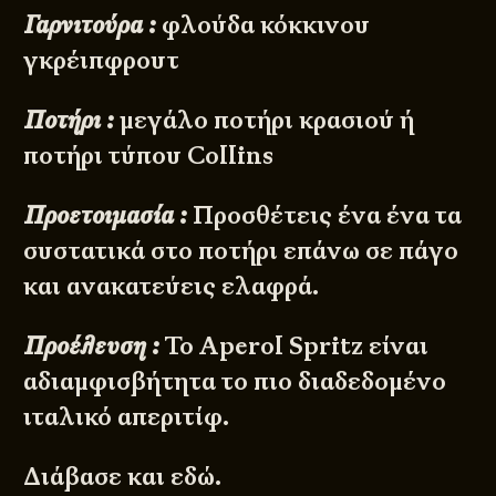
Γαρνιτούρα :
φλούδα κόκκινου
γκρέιπφρουτ
Ποτήρι :
μεγάλο ποτήρι κρασιού ή
ποτήρι τύπου Collins
Προετοιμασία :
Προσθέτεις ένα ένα τα
συστατικά στο ποτήρι επάνω σε πάγο
και ανακατεύεις ελαφρά.
Προέλευση :
Το Aperol Spritz είναι
αδιαμφισβήτητα το πιο διαδεδομένο
ιταλικό απεριτίφ.
Διάβασε και
εδώ
.