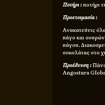
Ποτήρι :
ποτήρι τ
Προετοιμασία :
Ανακατεύεις όλα
πάγο και σουρών
πάγου. Διακοσμε
σοκολάτας στο χ
Προέλευση :
Πάνο
Angostura Globa