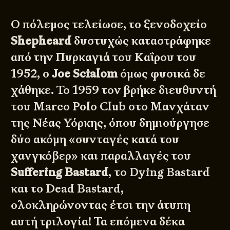
Ο πόλεμος τελείωσε, το ξενοδοχείο
Shepheard
δυστυχώς καταστράφηκε
από την Πυρκαγιά του Καΐρου του
1952, ο
Joe Scialom
όμως φυσικά δε
χάθηκε. Το 1959 τον βρήκε διευθυντή
του Marco Polo Club στο Μανχάταν
της Νέας Υόρκης, όπου δημιούργησε
δύο ακόμη «συνταγές κατά του
χανγκόβερ» και παραλλαγές του
Suffering Bastard
, το Dying Bastard
και το Dead Bastard,
ολοκληρώνοντας έτσι την άτυπη
αυτή τριλογία! Τα επόμενα δέκα