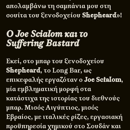
απολαμβάνω τη σαμπάνια μου στη
σουίτα του ξενοδοχείου
Shepheard
»!
Ο Joe Scialom και το
Suffering Bastard
Εκεί, στο μπαρ του ξενοδοχείου
Shepheard
, το Long Bar, ως
επικεφαλής εργαζόταν ο
Joe Scialom
,
μία εμβληματική μορφή στα
κατάστιχα της ιστορίας του διεθνούς
μπαρ. Μισός Αιγύπτιος, μισός
Εβραίος, με ιταλικές ρίζες, εργασιακή
προϋπηρεσία χημικού στο Σουδάν και