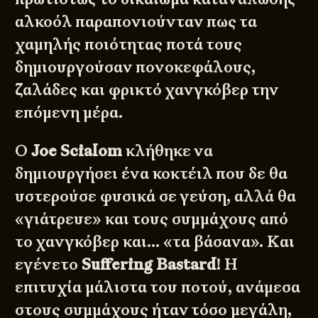
αλκοόλ παραπονιούνταν πως τα
χαμηλής ποιότητας ποτά τους
δημιουργούσαν πονοκεφάλους,
ζαλάδες και φρικτό χανγκόβερ την
επόμενη μέρα.
Ο
Joe Scialom
κλήθηκε να
δημιουργήσει ένα κοκτέιλ που δε θα
υστερούσε φυσικά σε γεύση, αλλά θα
«γιάτρευε» και τους συμμάχους από
το χανγκόβερ και… «τα βάσανα». Και
εγένετο
Suffering Bastard
! Η
επιτυχία μάλιστα του ποτού, ανάμεσα
στους συμμάχους ήταν τόσο μεγάλη,