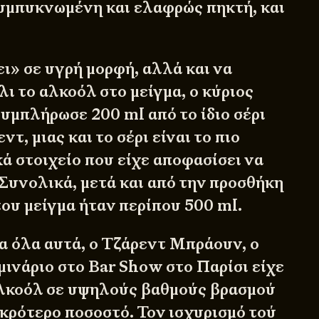
συμπυκνωμένη και ελαφρώς πηκτή, και
ι» σε υγρή μορφή, αλλά και να
λι το αλκοόλ στο μείγμα, ο κύριος
μπλήρωσε 200 ml από το ίδιο σέρι
τ, μιας και το σέρι είναι το πιο
ά στοιχείο που είχε αποφασίσει να
 Συνολικά, μετά και από την προσθήκη
 του μείγμα ήταν περίπου 500 ml.
α όλα αυτά, ο Τζάρεντ Μπράουν, ο
μινάριο στο Bar Show στο Παρίσι είχε
αλκοόλ σε υψηλούς βαθμούς βρασμού
ικρότερο ποσοστό. Τον ισχυρισμό τού