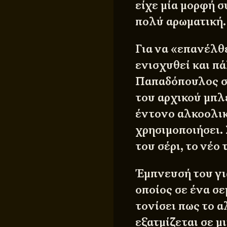
είχε μία μορφή 
πολύ αρωματική.
Για να «επανέλθε
ενισχυθεί και πά
Παπαδόπουλος συ
του αρχικού μπλεν
έντονο αλκοολικ
χρησιμοποιήσει.
του σέρι, το νέο
Έμπνευσή του γι
οποίος σε ένα σε
τονίσει πως το 
εξατμίζεται σε μ