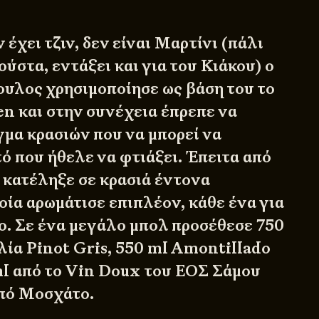
 έχει τζιν, δεν είναι Μαρτίνι (πάλι
γούστα, εντάξει και για του Κιάκου) ο
υλος χρησιμοποίησε ως βάση του το
en και στην συνέχεια έπρεπε να
γμα κρασιών που να μπορεί να
ό που ήθελε να φτιάξει. Έπειτα από
, κατέληξε σε κρασιά έντονα
οία αρωμάτισε επιπλέον, κάθε ένα για
ο. Σε ένα μεγάλο μπολ προσέθεσε 750
λία Pinot Gris, 550 ml Amontillado
ml από το Vin Doux του ΕΟΣ Σάμου
πό Μοσχάτο.