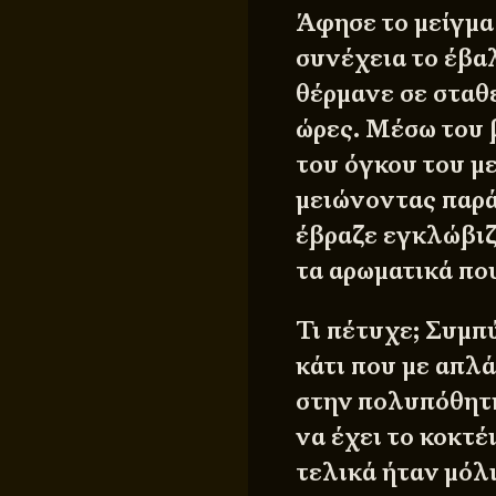
Άφησε το μείγμα 
συνέχεια το έβα
θέρμανε σε σταθ
ώρες. Μέσω του 
του όγκου του με
μειώνοντας παρά
έβραζε εγκλώβιζ
τα αρωματικά που
Τι πέτυχε; Συμπ
κάτι που με απλ
στην πολυπόθητη
να έχει το κοκτέ
τελικά ήταν μόλι