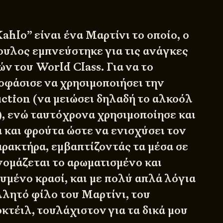
ahlo” είναι ένα Μαρτίνι το οποίο, ο
υλος εμπνεύστηκε για τις ανάγκες
ν του World Class. Για να το
οφάσισε να χρησιμοποιήσει την
uction (να μειώσει δηλαδή το αλκοόλ
), ενώ ταυτόχρονα χρησιμοποίησε και
 και φρούτα ώστε να ενισχύσει τον
αρακτήρα, εμβαπτίζοντάς τα μέσα σε
νομάζεται το αρωματισμένο και
υμένο κρασί, και με πολύ απλά λόγια
λλητό φίλο του Μαρτίνι, του
κτέιλ, τουλάχιστον για τα δικά μου