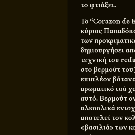
το φτιάξει.
Το “Corazon de K
κύριος Παπαδόπο
των προκριματικώ
δημιουργήσει απ
τεχνική του red
στο βερμούτ του
επιπλέον βότανα
αρωματικό τού χ
αυτό. Βερμούτ ο
αλκοολικά ενισχ
αποτελεί τον κο
«βασιλιά» των κο