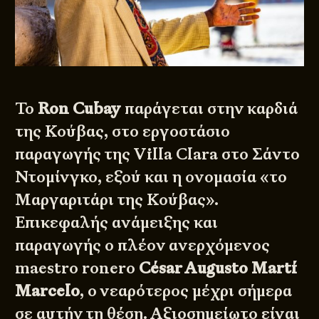
Το
Ron Cubay
παράγεται στην καρδιά
της Κούβας, στο εργοστάσιο
παραγωγής της Villa Clara στο Σάντο
Ντομίνγκο, εξού και η ονομασία «το
Μαργαριτάρι της Κούβας».
Επικεφαλής ανάμειξης και
παραγωγής ο πλέον ανερχόμενος
maestro ronero
César Augusto Martí
Marcelo
, ο νεαρότερος μέχρι σήμερα
σε αυτήν τη θέση. Αξιοσημείωτο είναι