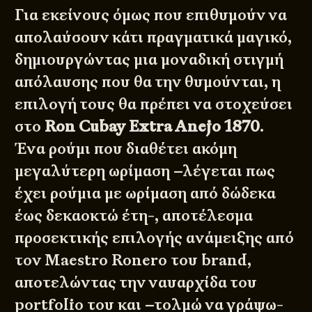
Για εκείνους όμως που επιθυμούν να
απολαύσουν κάτι πραγματικά μαγικό,
δημιουργώντας μια μοναδική στιγμή
απόλαυσης που θα την θυμούνται, η
επιλογή τους θα πρέπει να στοχεύσει
στο
Ron Cubay Extra Anejo 1870
.
Ένα ρούμι που διαθέτει ακόμη
μεγαλύτερη ωρίμαση –λέγεται πως
έχει ρούμια με ωρίμαση από δώδεκα
έως δεκαοκτώ έτη-, αποτέλεσμα
προσεκτικής επιλογής ανάμειξης από
τον Maestro Ronero του brand,
αποτελώντας την ναυαρχίδα του
portfolio του και –τολμώ να γράψω-