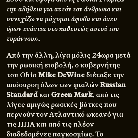
την αλήθεια για αυτόν τον άνθρωπο και
συνεχίζω να μάχομαι άφοβα και άνευ
όρων ενάντια στο καθεστώς αυτού του
τυράννου».
Από την άλλη, λίγα μόλις 24ωρα μετά
την ρωσική εισβολή, ο κυβερνήτης
του Ohio
Mike DeWine
διέταξε την
απόσυρση όλων των φιαλών
Russian
Standard
και
Green Mark
, από τις
λίγες αμιγώς ρωσικές βότκες που
περνούν τον Ατλαντικό ωκεανό για
τις ΗΠΑ και από τις πλέον
διαδεδομένες παγκοσμίως. Το