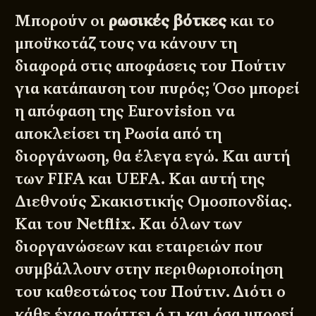
Μπορούν οι
ρωσικές βότκες
και το
μποϋκοτάζ τους να κάνουν τη
διαφορά στις αποφάσεις του Πούτιν
για κατάπαυση του πυρός; Όσο μπορεί
η απόφαση της Eurovision να
αποκλείσει τη Ρωσία από τη
διοργάνωση, θα έλεγα εγώ. Και αυτή
των FIFA και UEFA. Και αυτή της
Διεθνούς Σκακιστικής Ομοσπονδίας.
Και του Netflix. Και όλων των
διοργανώσεων και εταιρειών που
συμβάλλουν στην περιθωριοποίηση
του καθεστώτος του Πούτιν. Διότι ο
κάθε ένας πράττει ό,τι και όσα μπορεί.