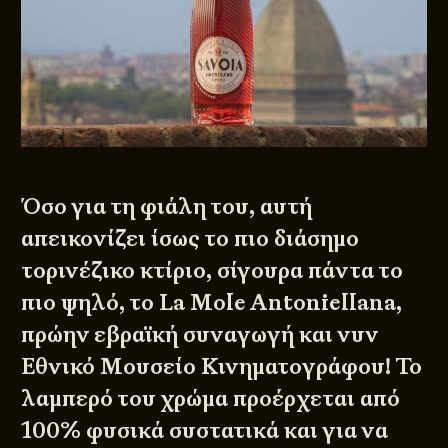
Όσο για τη φιάλη του, αυτή
απεικονίζει ίσως το πιο διάσημο
τορινέζικο κτίριο, σίγουρα πάντα το
πιο ψηλό, το
La Mole Antoniellana
,
πρώην εβραϊκή συναγωγή και νυν
Εθνικό Μουσείο Κινηματογράφου! Το
λαμπερό του χρώμα προέρχεται από
100% φυσικά συστατικά και για να