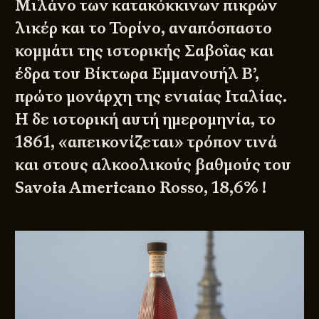
Μιλάνο των κατακόκκινων πικρών
λικέρ και το Τορίνο, αναπόσπαστο
κομμάτι της ιστορικής Σαβοΐας και
έδρα του Βίκτωρα Εμμανουήλ Β’,
πρώτο μονάρχη της ενιαίας Ιταλίας.
Η δε ιστορική αυτή ημερομηνία, το
1861, «απεικονίζεται» τρόπον τινά
και στους αλκοολικούς βαθμούς του
Savoia Americano Rosso, 18,6% !