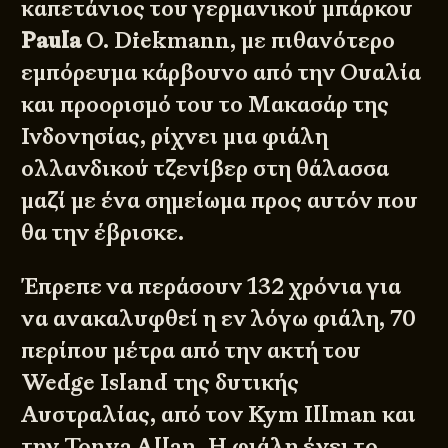
καπετάνιος του γερμανικού μπάρκου
Paula
O. Diekmann, με πιθανότερο
εμπόρευμα κάρβουνο από την Ουαλία
και προορισμό του το Μακασάρ της
Ινδονησίας, ρίχνει μια φιάλη
ολλανδικού τζενίβερ στη θάλασσα
μαζί με ένα σημείωμα προς αυτόν που
θα την έβρισκε.
Έπρεπε να περάσουν 132 χρόνια για
να ανακαλυφθεί η εν λόγω φιάλη, 70
περίπου μέτρα από την ακτή του
Wedge Island της δυτικής
Αυστραλίας, από τον Kym Illman και
την Tonya Allan. Η φιάλη έχει το