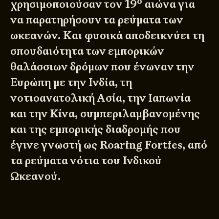
ο
χρησιμοποιούσαν τον 19
αιώνα για
να παρατηρήσουν τα ρεύματα των
ωκεανών. Και φυσικά αποδεικνύει τη
σπουδαιότητα των εμπορικών
θαλάσσιων δρόμων που ένωναν την
Ευρώπη με την Ινδία, τη
νοτιοανατολική Ασία, την Ιαπωνία
και την Κίνα, συμπεριλαμβανομένης
και της εμπορικής διαδρομής που
έγινε γνωστή ως Roaring Forties, από
τα ρεύματα νότια του Ινδικού
Ωκεανού.