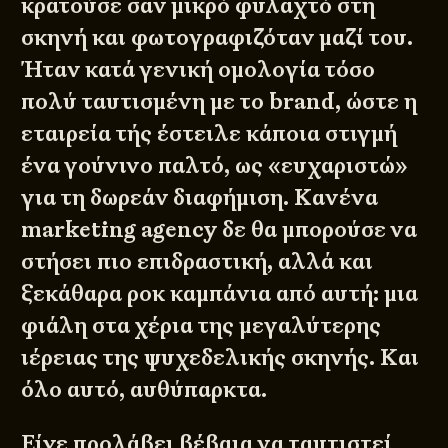
κρατούσε σαν μικρό φυλαχτό στη
σκηνή και φωτογραφιζόταν μαζί του.
Ήταν κατά γενική ομολογία τόσο
πολύ ταυτισμένη με το brand, ώστε η
εταιρεία τής έστειλε κάποια στιγμή
ένα γούνινο παλτό, ως «ευχαριστώ»
για τη δωρεάν διαφήμιση. Κανένα
marketing agency δε θα μπορούσε να
στήσει πιο επιδραστική, αλλά και
ξεκάθαρα ροκ καμπάνια από αυτή: μια
φιάλη στα χέρια της μεγαλύτερης
ιέρειας της ψυχεδελικής σκηνής. Και
όλο αυτό, αυθύπαρκτα.
Είχε προλάβει βέβαια να ταυτιστεί