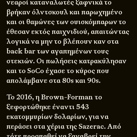
νεαροί καταναλωτές ξαφνικά το
βρήκαν όλντσκουλ και παρωχημένο
και οι θαμώνες των ουισκόμπαρων το
έθεσαν εκτός παιχνιδιού, απαιτώντας
λογικά να μην το βλέπουν καν στα
back bar των αγαπημένων τους
στεκιών. Οι πωλήσεις κατρακύλησαν
και το SoCo έχασε το κύρος που
απολάμβανε στα 80s και 90s.
Το 2016, η Brown-Forman το
ξεφορτώθηκε έναντι 543
εκατομμυρίων δολαρίων, για να
περάσει στα χέρια της Sazerac. Από
τότε προσπαθεί να ξαναβρεί την