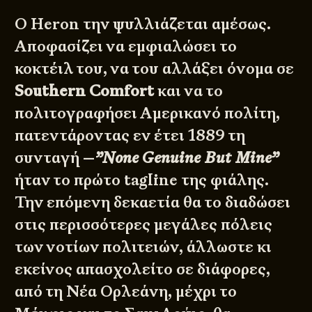
Ο Heron την ψυλλιάζεται αμέσως.
Αποφασίζει να εμφιαλώσει το
κοκτέιλ του, να του αλλάξει όνομα σε
Southern Comfort
και να το
πολιτογραφήσει Αμερικανό πολίτη,
πατεντάροντας εν έτει 1889 τη
συνταγή —
”None Genuine But Mine”
ήταν το πρώτο tagline της φιάλης.
Την επόμενη δεκαετία θα το διαδώσει
στις περισσότερες μεγάλες πόλεις
των νοτίων πολιτειών, άλλωστε κι
εκείνος απασχολείτο σε διάφορες,
από τη Νέα Ορλεάνη, μέχρι το