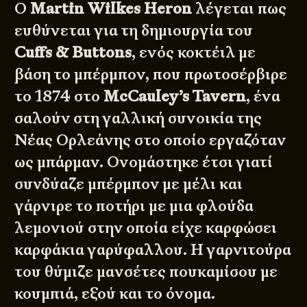
Ο
Martin Wilkes Heron
λέγεται πως
ευθύνεται για τη δημιουργία του
Cuffs & Buttons
, ενός κοκτέιλ με
βάση το μπέρμπον, που πρωτοσέρβιρε
το 1874 στο
McCauley’s Tavern
, ένα
σαλούν στη γαλλική συνοικία της
Νέας Ορλεάνης στο οποίο εργαζόταν
ως μπάρμαν. Ονομάστηκε έτσι γιατί
συνδύαζε μπέρμπον με μέλι και
γάρνιρε το ποτήρι με μια φλούδα
λεμονιού στην οποία είχε καρφώσει
καρφάκια γαρύφαλλου. Η γαρνιτούρα
του θύμιζε μανσέτες πουκαμίσου με
κουμπιά, εξού και το όνομα.