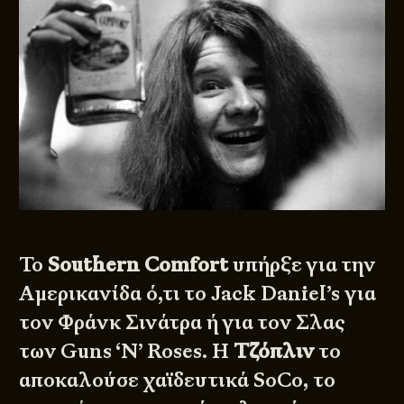
Το
Southern Comfort
υπήρξε για την
Αμερικανίδα ό,τι το Jack Daniel’s για
τον Φράνκ Σινάτρα ή για τον Σλας
των Guns ‘N’ Roses. H
Τζόπλιν
το
αποκαλούσε χαϊδευτικά SoCo, το