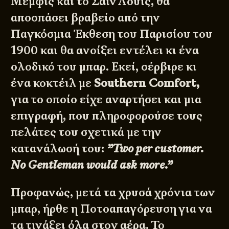
Μέμφις και το Σαιν Λούις, θα
αποσπάσει βραβείο από την
Παγκόσμια Έκθεση του Παρισίου του
1900 και θα ανοίξει εντέλει κι ένα
ολοδικό του μπαρ. Εκεί, σέρβιρε κι
ένα κοκτέιλ με
Southern Comfort,
για το οποίο είχε αναρτήσει και μια
επιγραφή, που πληροφορούσε τους
πελάτες του σχετικά με την
κατανάλωσή του:
”Two per customer.
No Gentleman would ask more.”
Προφανώς, μετά τα χρυσά χρόνια των
μπαρ, ήρθε η Ποτοαπαγόρευση για να
τα τινάξει όλα στον αέρα. Το