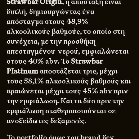
Strawbar Origin
, η απόσταξη είναι
διπλή, δημιουργώντας ένα
απόσταγμα στους 48,9%
αλκοολικούς βαθμούς, το οποίο στη
συνέχεια, με την προσθήκη
απεσταγμένου νερού, εμφιαλώνεται
στους 40% abv. Το
Strawbar
Platinum
αποστάζεται τρις, μέχρι
τους 58,1% αλκοολικούς βαθμούς και
αραιώνεται μέχρι τους 45% abv πριν
την εμφιάλωση. Και τα δύο πριν την
εμφιάλωση σταθεροποιούνται σε
ανοξείδωτες δεξαμενές.
Το portfolio όμως του brand δεν