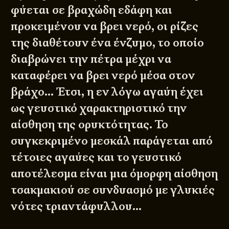
φύεται σε βραχώδη εδάφη και
προκειμένου να βρει νερό, οι ρίζες
της διαθέτουν ένα ένζυμο, το οποίο
διαβρώνει την πέτρα μέχρι να
καταφέρει να βρει νερό μέσα στον
βράχο… Έτσι, η εν λόγω αγαύη έχει
© 2011 - 2026
DESIGNED BY
DpS
ως γευστικό χαρακτηριστικό την
BITTERBOOZE
ATHENS
αίσθηση της ορυκτότητας. Το
συγκεκριμένο μεσκάλ παράγεται από
τέτοιες αγαύες και το γευστικό
αποτέλεσμα είναι μια όμορφη αίσθηση
τσακμακιού σε συνδυασμό με γλυκιές
νότες τριαντάφυλλου…