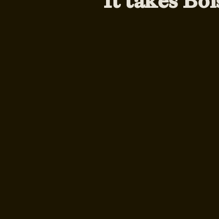
It takes Bol