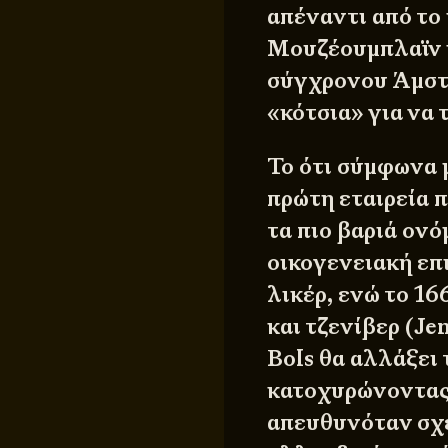
απέναντι από το
Μουζέουμπλαϊν 
σύγχρονου Άμστε
«κότσια» για να 
Το ότι σύμφωνα 
πρώτη εταιρεία 
τα πιο βαριά ονό
οικογενειακή επ
λικέρ, ενώ το 16
και τζενίβερ (Je
Bols θα αλλάξει 
κατοχυρώνοντας 
απευθυνόταν σχε