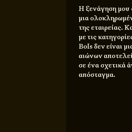
Η ξενάγηση μου 
μια ολοκληρωμέν
της εταιρείας. Κ
με τις κατηγορί
Bols δεν είναι μ
αιώνων αποτελεί
σε ένα σχετικά 
απόσταγμα.