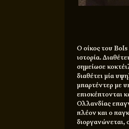
Ο οίκος του Bols
ιστορία. Διαθέτε
σημείωσε κοκτέι
διαθέτει μία υψ
μπαρτέντερ με υ
επισκέπτονται κα
Ολλανδίας επαγγ
πλέον και ο παγ
διοργανώνεται, ο