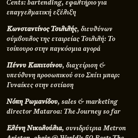
Cents: bartending, εφαλτήριο για
επαγγελματική εξέλιξη
Κωνσταντίνος Τσιλιλής
, διευθύνων
σύμβουλος της εταιρείας Τσιλιλή: Το
τσίπουρο στην παγκόσμια αγορά
Πέννυ Καπιτσίνου
, διαχείριση &
υπεύθυνη προσωπικού στο Σπίτι μπαρ:
Γυναίκες στην εστίαση
Νόπη Ρωμανίδου
, sales & marketing
director Mataroa: The Journey so far
Ελένη Νικολούλια
, συνιδρύτρια Metron
Ariston, chair @ World’s 50 Best: The