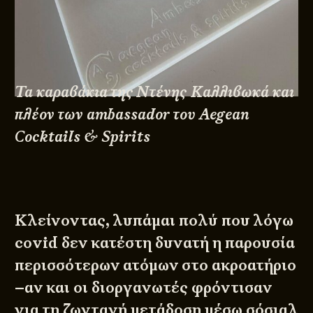
Τα καραβάκια της Ντένης Καλλιβωκά και
πλέον των ambassador του Aegean
Cocktails & Spirits
Κλείνοντας, λυπάμαι πολύ που λόγω
covid δεν κατέστη δυνατή η παρουσία
περισσότερων ατόμων στο ακροατήριο
–αν και οι διοργανωτές φρόντισαν
για τη ζωντανή μετάδοση μέσω σόσιαλ