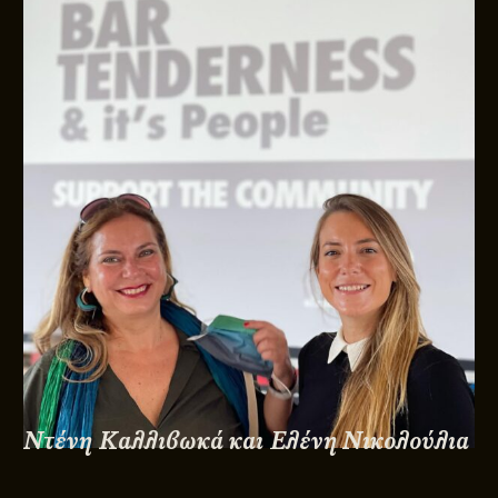
Ντένη Καλλιβωκά και Ελένη Νικολούλια