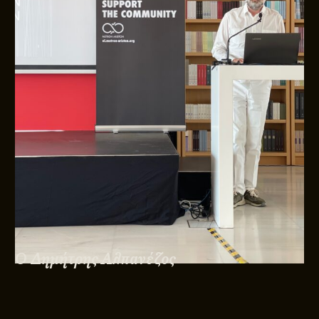
Ο Δημήτρης Αλπανέζος