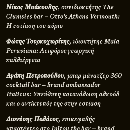
Νίκος Μπάκουλης
, συνιδιοκτήτης The
Clumsies bar – Otto’s Athens Vermouth:
Η εστίαση του αύριο
Φώτης Τουρκοχωρίτης
, ιδιοκτήτης Mala
Peruviana: Αειφόρος γεωργική
καλλιέργεια
Αγάπη Πετροπούλου
, μπαρ μάνατζερ 360
cocktail bar – brand ambassador
Italicus: Υπεύθυνη κατανάλωση αλκοόλ
και ο αντίκτυπός της στην εστίαση
Διονύσης Πολάτος
, επικεφαλής
μπαρτέντερ στο Ipitou the bar – brand