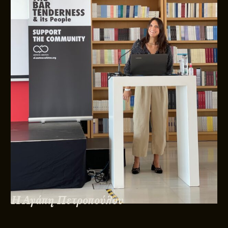
Η Αγάπη Πετροπούλου