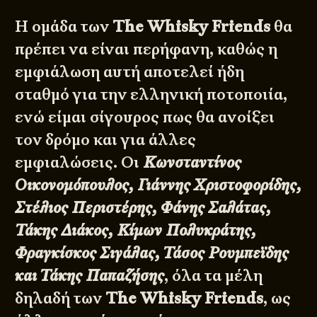
Η ομάδα των
The Whisky Friends
θα
πρέπει να είναι περήφανη, καθώς η
εμφιάλωση αυτή αποτελεί ήδη
σταθμό για την ελληνική ποτοποιία,
ενώ είμαι σίγουρος πως θα ανοίξει
τον δρόμο και για άλλες
εμφιαλώσεις. Οι
Κωνσταντίνος
Οικονομόπουλος, Γιάννης Χριστοφορίδης,
Στέλιος Περιστέρης, Φάνης Σαλάτας,
Τάκης Διάκος, Κίμων Πολυκράτης,
Φραγκίσκος Σιγάλας, Τάσος Ρουμπεϊδης
και Τάκης Παπαζήσης
, όλα τα μέλη
δηλαδή των
The Whisky Friends
, ως