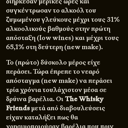
διήρκεσαν μερικές ώρες και
συγκέντρωσαν το αλκοόλ του
ζυμωμένου γλεύκους μέχρι τους 31%
αλκοολικούς βαθμούς στην πρώτη
απόσταξη (low wines) και μέχρι τους
65,1% στη δεύτερη (new make).
Το (πρώτο) δύσκολο μέρος είχε
περάσει. Τώρα έπρεπε το νεαρό
απόσταγμα (new make) να περάσει
τρία χρόνια τουλάχιστον μέσα σε
δρύινα βαρέλια. Οι
The Whisky
Friends
μετά από διαβουλεύσεις
είχαν καταλήξει πως θα
χρησιμοποιούσαν βαρέλια που πριν