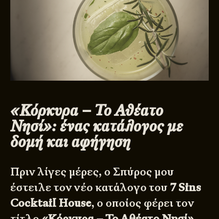
«Κόρκυρα – Το Αθέατο
Νησί»: ένας κατάλογος με
δομή και αφήγηση
Πριν λίγες μέρες, ο Σπύρος μου
έστειλε τον νέο κατάλογο του
7 Sins
Cocktail House
, ο οποίος φέρει τον
τίτλο
«Κόρκυρα – Το Αθέατο Νησί»