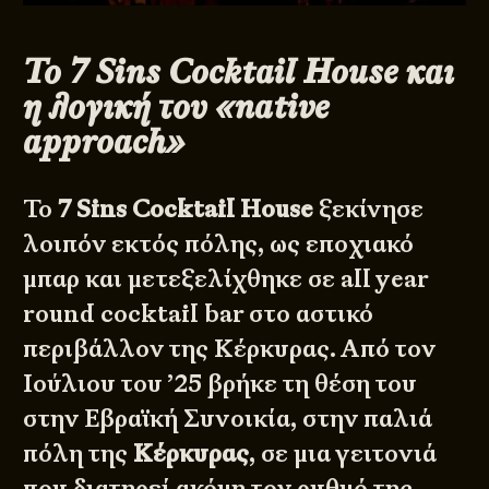
Το 7 Sins Cocktail House και
η λογική του «native
approach»
Το
7 Sins Cocktail House
ξεκίνησε
λοιπόν εκτός πόλης, ως εποχιακό
μπαρ και μετεξελίχθηκε σε all year
round cocktail bar στο αστικό
περιβάλλον της Κέρκυρας. Από τον
Ιούλιου του ’25 βρήκε τη θέση του
στην Εβραϊκή Συνοικία, στην παλιά
πόλη της
Κέρκυρας
, σε μια γειτονιά
που διατηρεί ακόμη τον ρυθμό της