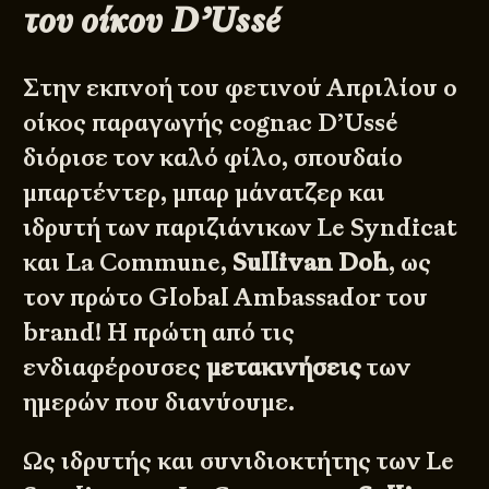
του οίκου D’Ussé
Στην εκπνοή του φετινού Απριλίου ο
οίκος παραγωγής cognac
D’Ussé
διόρισε τον καλό φίλο, σπουδαίο
μπαρτέντερ, μπαρ μάνατζερ και
ιδρυτή των παριζιάνικων Le Syndicat
και La Commune,
Sullivan Doh
, ως
τον πρώτο Global Ambassador του
brand! Η πρώτη από τις
ενδιαφέρουσες
μετακινήσεις
των
ημερών που διανύουμε.
Ως ιδρυτής και συνιδιοκτήτης των Le