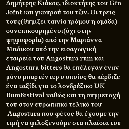
Δημήτρης Κιάκος, ιδιοκτήτης του Gin
Joint και γκουρού του τζιν. Οι τρεις
τους(θυμίζει ταινία τρόμου η ομάδα)
συνεπικουρημένοι(όχι στην
ψηφοφορία) από την Μαριάννα
Μπόικου από την εισαγωγική
εταιρεία του Angostura rum και
Angostura bitters θα επέλεγαν έναν
μόνο μπαρτέντερ ο οποίος θα κέρδιζε
ένα ταξίδι για το λονδρέζικο UK
Rumfestival καθώς και τη συμμετοχή
του στον ευρωπαικό τελικό του
Angostura που φέτος θα έχουμε την
τιμή να φιλοξενούμε στα πλαίσια του