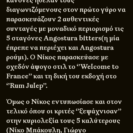
κανόνες ήθελαν τους
διαγωνιζόμενους στον πρώτο γύρο να
παρασκευάζουν 2 αυθεντικές
συνταγές με μοναδικό περιορισμό τις
5 σταγόνες Angostura bitters(η μία
έπρεπε να περιέχει και Angostura
ρούμι). Ο Νίκος παρασκεύασε με
σχεδόν άψογο στιλ το
‘’Welcome to
France’’
και τη δική του εκδοχή στο
‘’Rum Julep’’
.
Όμως ο Νίκος εντυπωσίασε και στον
τελικό όπου οι κριτές ‘’ξεψάχνισαν’’
στην κυριολεξία τους 5 καλύτερους
(Νίκο Μπάκουλη, Γιώργο