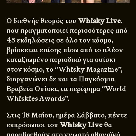
Ο διεθνής θεσμός του
Whisky Live
,
που πραγματοποιεί περισσότερες από
45 εκδηλώσεις σε όλο τον κόσμο,
βρίσκεται επίσης πίσω από το πλέον
καταξιωμένο περιοδικό για ουίσκι
στον κόσμο, το ‘’Whisky Magazine’’,
διοργανώνει δε και τα Παγκόσμια
Βραβεία Ουίσκι, τα περίφημα ‘’
World
Whiskies Awards
’’.
Στις 18 Μαΐου, ημέρα Σάββατο, πέντε
εκπρόσωποι του
Whisky Live
θα
παραβρεθούν στο γνωστό αθηναϊκό