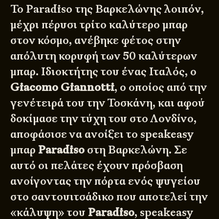
Το
Paradiso
της Βαρκελώνης λοιπόν,
μέχρι πέρυσι τρίτο καλύτερο μπαρ
στον κόσμο, ανέβηκε φέτος στην
απόλυτη κορυφή των 50 καλύτερων
μπαρ. Ιδιοκτήτης του ένας Ιταλός, ο
Giacomo Giannotti
, ο οποίος από την
γενέτειρά του την Τοσκάνη, και αφού
δοκίμασε την τύχη του στο Λονδίνο,
αποφάσισε να ανοίξει το speakeasy
μπαρ
Paradiso
στη Βαρκελώνη. Σε
αυτό οι πελάτες έχουν πρόσβαση
ανοίγοντας την πόρτα ενός ψυγείου
στο σαντουιτσάδικο που αποτελεί την
«κάλυψη» του
Paradiso
, speakeasy