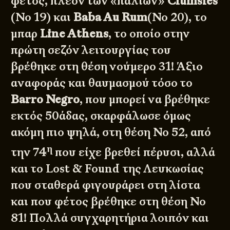
φέτος, πλέoν των «παλιών»
Clumsies
(No 19) και
Baba Au Rum
(No 20), το
μπαρ
Line Athens
, το οποίο στην
πρώτη σεζόν λειτουργίας του
βρέθηκε στη θέση νούμερο 31! Άξιο
αναφοράς και θαυμασμού τόσο το
Barro Negro
, που μπορεί να βρέθηκε
εκτός 50άδας, σκαρφάλωσε όμως
ακόμη πιο ψηλά, στη θέση Νο 52, από
η
την 74
που είχε βρεθεί πέρυσι, αλλά
και το Lost & Found της Λευκωσίας
που σταθερά φιγουράρει στη λίστα
και που φέτος βρέθηκε στη θέση Νο
81! Πολλά συγχαρητήρια λοιπόν και