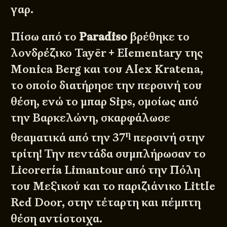
γαρ.
Πίσω από το
Paradiso
βρέθηκε το
λονδρέζικο
Tayēr + Elementary
της
Monica Berg και του Alex Kratena,
το οποίο διατήρησε την περσινή του
θέση, ενώ το μπαρ Sips, ομοίως από
την Βαρκελώνη, σκαρφάλωσε
η
θεαματικά από την 37
περσινή στην
τρίτη! Την πεντάδα συμπλήρωσαν το
Licorería Limantour από την Πόλη
του Μεξικού και το παριζιάνικο Little
Red Door, στην τέταρτη και πέμπτη
θέση αντίστοιχα.