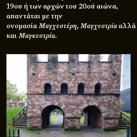
19ου ή των αρχών του 20ού αιώνα,
απαντάται με την
ονομασία
Μαγχεστέρη
,
Μαγχεστρία
αλλά
και
Μαγκεστρία
.