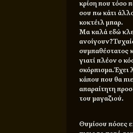
κρίση που τόσο π
σου πω κάτι άλλο
κοκτέιλ μπαρ.
Μα καλά εδώ κλε
ανοίγουν?Τυχαίο 
συμπαθέστατος κ
γιατί πλέον ο κό
σκόρπισμα.Έχει λ
κάπου που θα πιε
απαραίτητη προσ
του μαγαζιού.
Θυμίσου πόσες επ