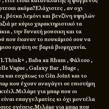
υ , είτε είσαι καταναλωτής ή ψαγμένος
τεσαι ακόμα?Ελάχιστες , αν οχι
α , βότκα λεμόνι και βενζίνη υψηλών
ζιά με κύριο χαρακτηριστικό τα
κια , την δυνατή μουσικη και τα
ύ που έκαναν το πουκάμισό σου να
μισο εργάτη σε βαριά βιομηχανία.
1.Think+ , Baba au Rhum , Φάλτσο ,
lle Vague , Galaxy Bar , Huge ,
a και εσχάτως το Gin Joint και το
παρ που έχουν αναγάγει σε επιστήμη
οκτέιλ.Μιλάμε για μπαρ που οι
 είναι επαγγελματίες κι όχι μοντέλα
σιες σχέσεις.Μιλάμε για μπαρ που