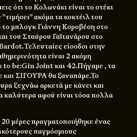
εις ότι το Κολωνάκι είναι το στέκι
ς ”τιμήσει” ακόμα τα κοκτέιλ του
 το μπλογκ Γιάννη Κοροβέση στο
και του Σταύρου Γαϊτανάρου στο
 Bardot.Τελευταίες είσοδοι στην
αθημερινότητα είναι 2 ακόμη
s to be:Gin Joint και 42.Πήγαμε , τα
με και ΣΙΓΟΥΡΑ θα ξαναπάμε.Το
ουρα ξεχνάω αρκετά με κάνει και
α καλύτερα αφού είναι τόσα πολλα
υ 20 μέρες πραγματοποιήθηκε ένας
ικότερους παγμόσμιους