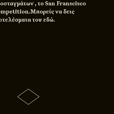
οσταγμάτων , το
San Franscisco
ompetition
.Μπορείς να δεις
ποτελέσματα του
εδώ
.