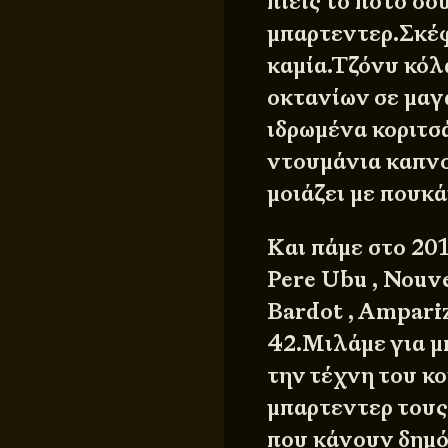
πιεις το ποτό σο
μπαρτεντερ.Σκέφ
καμία.Τζόνυ κόλ
οκτανίων σε μαγα
ιδρωμένα κοριτσά
ντουμάνια καπνο
μοιάζει με πουκά
Και πάμε στο 201
Pere Ubu , Nouve
Bardot , Ampariz
42.Μιλάμε για μ
την τέχνη του κ
μπαρτεντερ τους
που κάνουν δημό