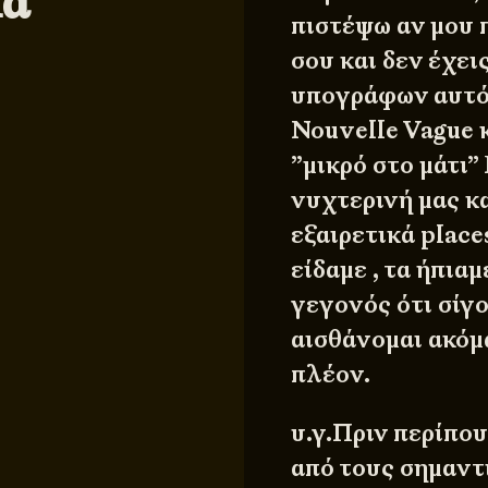
κά
πιστέψω αν μου π
σου και δεν έχει
υπογράφων αυτό
Nouvelle Vague 
”μικρό στο μάτι”
νυχτερινή μας κ
εξαιρετικά place
είδαμε , τα ήπια
γεγονός ότι σίγ
αισθάνομαι ακόμ
πλέον.
υ.γ.Πριν περίπο
από τους σημαντ