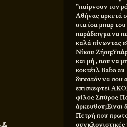
”παίρνουν τον ρ
Αθήνας αρκετά σ
στα ίσα μπαρ το
παράδειγμα να π
καλά πίνωντας εξ
Νίκου Ζήση;Υπάρ
και μή , που να 
κοκτέιλ Baba a
δυνατόν να σου α
επισκεφτεί ΑΚΟΜ
φίλος Σπύρος Πα
άρκευθου;Είναι 
Πετρή που πρωτο
συγκλονιστικές 