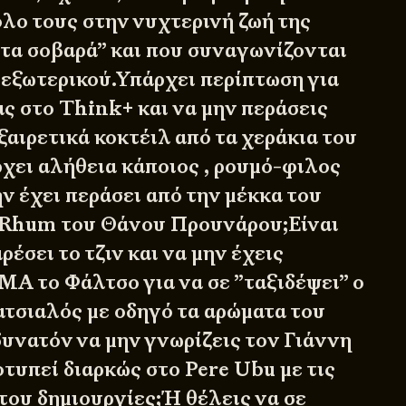
όλο τους στην νυχτερινή ζωή της
τα σοβαρά” και που συναγωνίζονται
υ εξωτερικού.Υπάρχει περίπτωση για
ας στο Think+ και να μην περάσεις
αιρετικά κοκτέιλ από τα χεράκια του
χει αλήθεια κάποιος , ρουμό-φιλος
μην έχει περάσει από την μέκκα του
u Rhum του Θάνου Προυνάρου;Είναι
ρέσει το τζιν και να μην έχεις
Α το Φάλτσο για να σε ”ταξιδέψει” ο
τσιαλός με οδηγό τα αρώματα του
δυνατόν να μην γνωρίζεις τον Γιάννη
τυπεί διαρκώς στο Pere Ubu με τις
του δημιουργίες;Ή θέλεις να σε