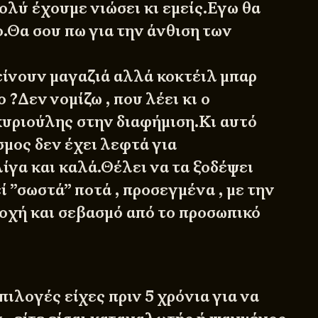
ολύ έχουμε νιώσει κι εμείς.Εγω θα
.Θα σου πω για την άνθιση των
ίνουν μαγαζιά αλλά κοκτέιλ μπαρ
?Δεν νομίζω , που λέει κι ο
υριούλης στην διαφήμιση.Κι αυτό
σμος δεν έχει λεφτά για
ίγα και καλά.Θέλει να τα ξοδέψει
ί ”σωστά” ποτά , προσεγμένα , με την
οχή και σεβασμό από το προσωπικό
ιλογές είχες πριν 5 χρόνια για να