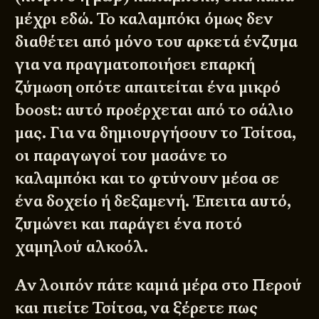
μέχρι εδώ. Το καλαμπόκι όμως δεν
διαθέτει από μόνο του αρκετά ένζυμα
για να πραγματοποιήσει επαρκή
ζύμωση οπότε απαιτείται ένα μικρό
boost: αυτό προέρχεται από το σάλιο
μας. Για να δημιουργήσουν το Τσίτσα,
© 2011 - 2026
DESIGNED BY
DpS
BITTERBOOZE
ATHENS
οι παραγωγοί του μασάνε το
καλαμπόκι και το φτύνουν μέσα σε
ένα δοχείο ή δεξαμενή. Έπειτα αυτό,
ζυμώνει και παράγει ένα ποτό
χαμηλού αλκοόλ.
Αν λοιπόν πάτε καμιά μέρα στο Περού
και πιείτε Τσίτσα, να ξέρετε πως