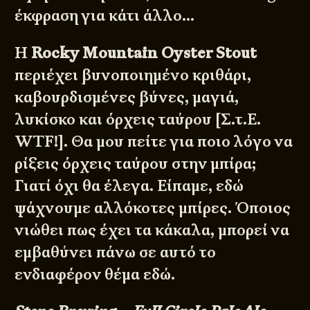
έκφραση για κάτι άλλο…
Η
Rocky Mountain Oyster Stout
περιέχει βυνοποιημένο κριθάρι,
καβουρδισμένες βύνες, μαγιά,
λυκίσκο και όρχεις ταύρου [Σ.τ.Ε.
WTF!]. Θα μου πείτε για ποιο λόγο να
ρίξεις όρχεις ταύρου στην μπίρα;
Γιατί όχι θα έλεγα. Είπαμε, εδώ
ψάχνουμε αλλόκοτες μπίρες. Όποιος
νιώθει πως έχει τα κάκαλα, μπορεί να
εμβαθύνει πάνω σε αυτό το
ενδιαφέρον θέμα
εδώ
.