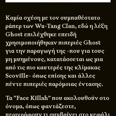
Καμία σχέση με τον συμπαθέστατο
ράπερ των Wu-Tang Clan, εδώ η λέξη
Ghost επιλέχθηκε επειδή
χρησιμοποιήθηκαν πιπεριές Ghost
για την παραγωγή της -που για τους
μη μυημένους, κατατάσσεται ως μια
από τις πιο καυτερές της κλίμακας
Scoville- όπως επίσης και άλλες
πέντε πιπεριές παρόμοιας έντασης.
Τα ”Face Killah” που ακολουθούν στο
όνομα, όπως φαντάζεστε,
περιγράφουν τι συμβαίνει στο κεφάλι