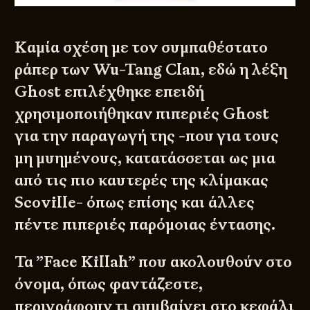
Καμία σχέση με τον συμπαθέστατο
ράπερ των Wu-Tang Clan, εδώ η λέξη
Ghost επιλέχθηκε επειδή
χρησιμοποιήθηκαν πιπεριές Ghost
για την παραγωγή της -που για τους
μη μυημένους, κατατάσσεται ως μια
από τις πιο καυτερές της κλίμακας
Scoville- όπως επίσης και άλλες
πέντε πιπεριές παρόμοιας έντασης.
Τα ”Face Killah” που ακολουθούν στο
όνομα, όπως φαντάζεστε,
περιγράφουν τι συμβαίνει στο κεφάλι