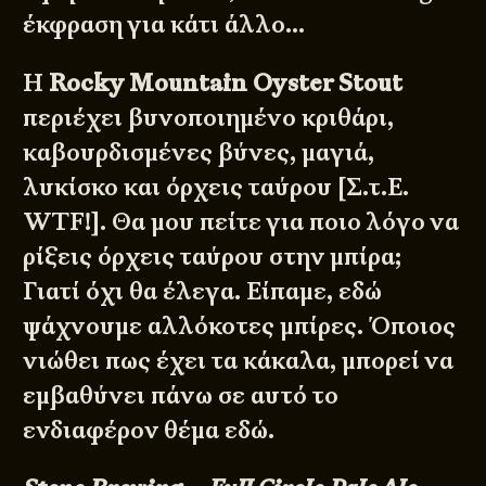
έκφραση για κάτι άλλο…
Η
Rocky Mountain Oyster Stout
περιέχει βυνοποιημένο κριθάρι,
καβουρδισμένες βύνες, μαγιά,
λυκίσκο και όρχεις ταύρου [Σ.τ.Ε.
WTF!]. Θα μου πείτε για ποιο λόγο να
ρίξεις όρχεις ταύρου στην μπίρα;
Γιατί όχι θα έλεγα. Είπαμε, εδώ
ψάχνουμε αλλόκοτες μπίρες. Όποιος
νιώθει πως έχει τα κάκαλα, μπορεί να
εμβαθύνει πάνω σε αυτό το
ενδιαφέρον θέμα
εδώ
.