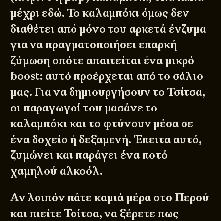
μέχρι εδώ. Το καλαμπόκι όμως δεν
διαθέτει από μόνο του αρκετά ένζυμα
για να πραγματοποιήσει επαρκή
ζύμωση οπότε απαιτείται ένα μικρό
boost: αυτό προέρχεται από το σάλιο
μας. Για να δημιουργήσουν το Τσίτσα,
© 2011 - 2026
DESIGNED BY
DpS
BITTERBOOZE
ATHENS
οι παραγωγοί του μασάνε το
καλαμπόκι και το φτύνουν μέσα σε
ένα δοχείο ή δεξαμενή. Έπειτα αυτό,
ζυμώνει και παράγει ένα ποτό
χαμηλού αλκοόλ.
Αν λοιπόν πάτε καμιά μέρα στο Περού
και πιείτε Τσίτσα, να ξέρετε πως