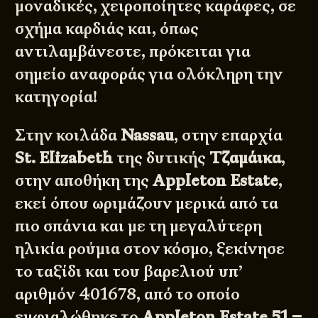
μοναδικές, χειροποίητες καράφες, σε
σχήμα καρδιάς και, όπως
αντιλαμβάνεστε, πρόκειται για
σημείο αναφοράς για ολόκληρη την
κατηγορία!
Στην κοιλάδα
Nassau
, στην επαρχία
St. Elizabeth
της δυτικής
Τζαμάικα
,
στην αποθήκη της
Appleton Estate
,
εκεί όπου ωριμάζουν μερικά από τα
πιο σπάνια και με τη μεγαλύτερη
ηλικία ρούμια στον κόσμο, ξεκίνησε
το ταξίδι και του βαρελιού υπ’
αριθμόν 401678, από το οποίο
εμφιαλώθηκε το
Appleton Estate 51 –