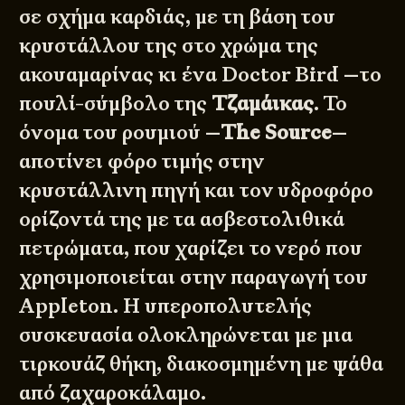
σε σχήμα καρδιάς, με τη βάση του
κρυστάλλου της στο χρώμα της
ακουαμαρίνας κι ένα Doctor Bird —το
πουλί-σύμβολο της
Τζαμάικας
. Το
όνομα του ρουμιού —
The Source
—
αποτίνει φόρο τιμής στην
κρυστάλλινη πηγή και τον υδροφόρο
ορίζοντά της με τα ασβεστολιθικά
πετρώματα, που χαρίζει το νερό που
χρησιμοποιείται στην παραγωγή του
Appleton. Η υπεροπολυτελής
συσκευασία ολοκληρώνεται με μια
τιρκουάζ θήκη, διακοσμημένη με ψάθα
από ζαχαροκάλαμο.