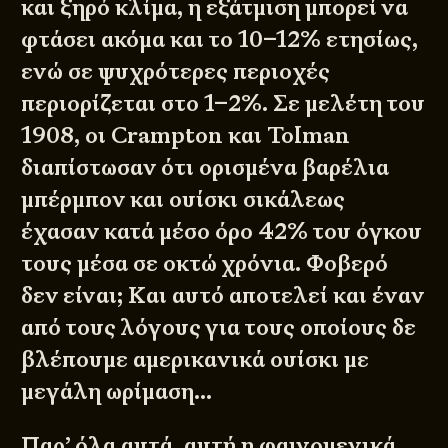
και ξηρό κλίμα, η εξάτμιση μπορεί να
φτάσει ακόμα και το 10–12% ετησίως,
ενώ σε ψυχρότερες περιοχές
περιορίζεται στο 1–2%. Σε μελέτη του
1908, οι Crampton και Tolman
διαπίστωσαν
ότι ορισμένα βαρέλια
μπέρμπον και ουίσκι σικάλεως
έχασαν κατά μέσο όρο 42% του όγκου
τους μέσα σε οκτώ χρόνια. Φοβερό
δεν είναι; Και αυτό αποτελεί και έναν
από τους λόγους για τους οποίους δε
βλέπουμε αμερικανικά ουίσκι με
μεγάλη ωρίμαση…
Παρ’ όλα αυτά, αυτή η φαινομενικά