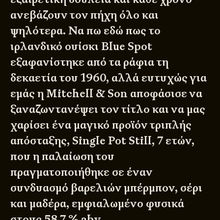
ανεβάζουν τον πήχη όλο και
ψηλότερα. Να πω εδώ πως το
ιρλανδικό ουίσκι Blue Spot
εξαφανίστηκε από τα ράφια τη
δεκαετία του 1960, αλλά ευτυχώς για
εμάς η Mitchell & Son αποφάσισε να
ξαναζωντανέψει τον τίτλο και να μας
χαρίσει ένα μαγικό προϊόν τριπλής
απόσταξης, Single Pot Still, 7 ετών,
που η παλαίωση του
πραγματοποιήθηκε σε έναν
συνδυασμό βαρελιών μπέρμπον, σέρι
και μαδέρα, εμφιαλωμένο φυσικά
στους 58.7 % abv.