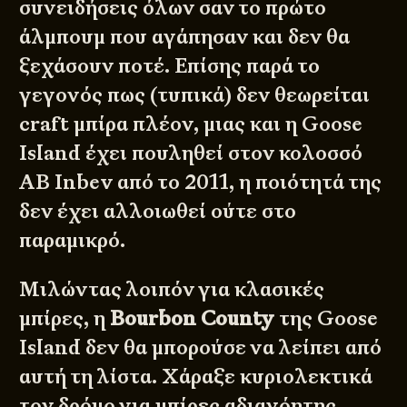
συνειδήσεις όλων σαν το πρώτο
άλμπουμ που αγάπησαν και δεν θα
ξεχάσουν ποτέ. Επίσης παρά το
γεγονός πως (τυπικά) δεν θεωρείται
craft μπίρα πλέον, μιας και η Goose
Island έχει πουληθεί στον κολοσσό
AB Inbev από το 2011, η ποιότητά της
δεν έχει αλλοιωθεί ούτε στο
παραμικρό.
Μιλώντας λοιπόν για κλασικές
μπίρες, η
Bourbon County
της Goose
Island δεν θα μπορούσε να λείπει από
αυτή τη λίστα. Χάραξε κυριολεκτικά
τον δρόμο για μπίρες αδιανόητης