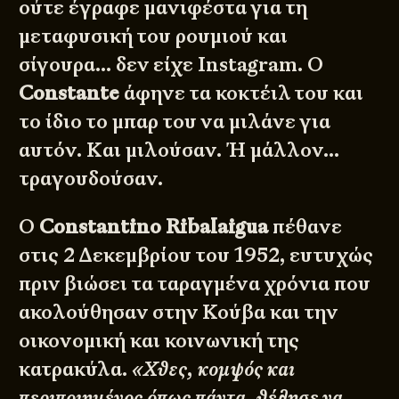
ούτε έγραφε μανιφέστα για τη
μεταφυσική του ρουμιού και
σίγουρα… δεν είχε Instagram. Ο
Constante
άφηνε τα κοκτέιλ του και
το ίδιο το μπαρ του να μιλάνε για
αυτόν. Και μιλούσαν. Ή μάλλον…
τραγουδούσαν.
Ο
Constantino Ribalaigua
πέθανε
στις 2 Δεκεμβρίου του 1952, ευτυχώς
πριν βιώσει τα ταραγμένα χρόνια που
ακολούθησαν στην Κούβα και την
οικονομική και κοινωνική της
κατρακύλα.
«Χθες, κομψός και
περιποιημένος όπως πάντα, θέλησε να