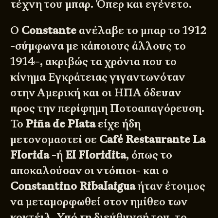
τέχνη του μπαρ. Όπερ και εγένετο.
Ο
Constante
ανέλαβε το μπαρ το 1912
-σύμφωνα με κάποιους άλλους το
1914-, ακριβώς τα χρόνια που το
κίνημα Εγκράτειας γιγαντωνόταν
στην Αμερική και οι ΗΠΑ όδευαν
προς την περίφημη Ποτοαπαγόρευση.
Το
Piña de Plata
είχε ήδη
μετονομαστεί σε
Café Restaurante La
Florida
-ή
El Floridita
, όπως το
αποκαλούσαν οι ντόπιοι- και ο
Constantino Ribalaigua
ήταν έτοιμος
να μεταμορφωθεί στον ημίθεο των
κοκτέιλ. Υπό τη διεύθυνσή του, το