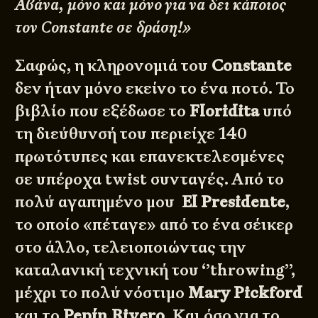
Αβάνα, μόνο και μόνο για να δει κάποιος
τον Constante σε δράση!»
Σαφώς, η κληρονομιά του
Constante
δεν ήταν μόνο εκείνο το ένα ποτό. Το
βιβλίο που εξέδωσε το
Floridita
υπό
τη διεύθυνσή του περιείχε 140
πρωτότυπες και επανεκτελεσμένες
σε υπέροχα twist συνταγές. Από το
πολύ αγαπημένο μου
El Presidente
,
το οποίο «πέταγε» από το ένα σέικερ
στο άλλο, τελειοποιώντας την
καταλανική τεχνική του ‘’throwing’’,
μέχρι το πολύ νόστιμο
Mary Pickford
και το
Pepín Rivero
. Και όσο για το