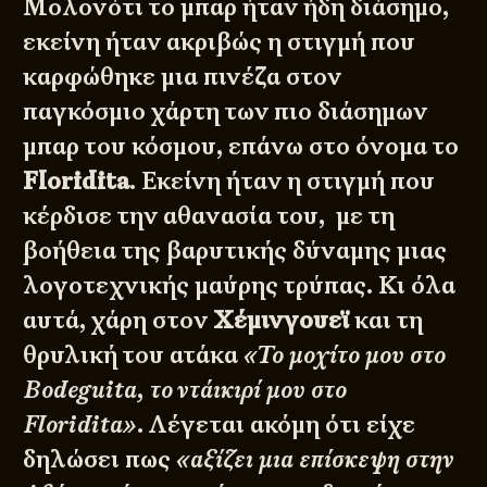
Μολονότι το μπαρ ήταν ήδη διάσημο,
εκείνη ήταν ακριβώς η στιγμή που
καρφώθηκε μια πινέζα στον
παγκόσμιο χάρτη των πιο διάσημων
μπαρ του κόσμου, επάνω στο όνομα το
Floridita
. Εκείνη ήταν η στιγμή που
κέρδισε την αθανασία του, με τη
βοήθεια της βαρυτικής δύναμης μιας
λογοτεχνικής μαύρης τρύπας. Κι όλα
αυτά, χάρη στον
Χέμινγουεϊ
και τη
θρυλική του ατάκα
«Το μοχίτο μου στο
Bodeguita, το ντάικιρί μου στο
Floridita»
. Λέγεται ακόμη ότι είχε
δηλώσει πως
«αξίζει μια επίσκεψη στην