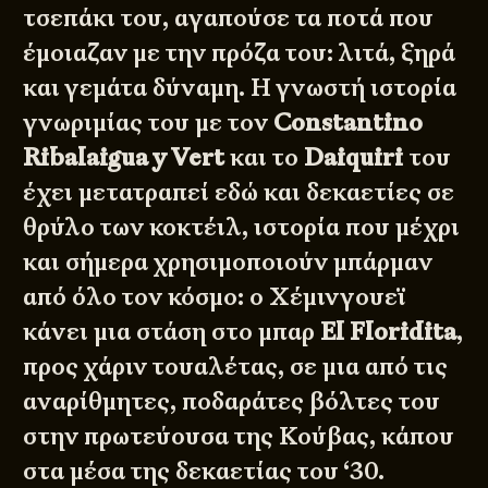
τσεπάκι του,
αγαπούσε τα ποτά
που
έμοιαζαν με την πρόζα του: λιτά, ξηρά
και γεμάτα δύναμη. Η γνωστή ιστορία
γνωριμίας του με τον
Constantino
Ribalaigua y Vert
και το
Daiquiri
του
έχει μετατραπεί εδώ και δεκαετίες σε
θρύλο των κοκτέιλ, ιστορία που μέχρι
και σήμερα χρησιμοποιούν μπάρμαν
από όλο τον κόσμο: ο Χέμινγουεϊ
κάνει μια στάση στο μπαρ
El Floridita
,
προς χάριν τουαλέτας, σε μια από τις
αναρίθμητες, ποδαράτες βόλτες του
στην πρωτεύουσα της Κούβας, κάπου
στα μέσα της δεκαετίας του ‘30.