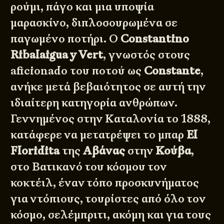
ρούμι, πάγο και μια υποψία
μαρασκίνο, διπλοσουρωμένα σε
παγωμένο ποτήρι. Ο
Constantino
Ribalaigua y Vert
, γνωστός στους
aficionado του ποτού ως
Constante
,
ανήκε μετά βεβαιότητος σε αυτή την
ιδιαίτερη κατηγορία ανθρώπων.
Γεννημένος στην Καταλονία το 1888,
κατάφερε να μετατρέψει το μπαρ
El
Floridita
της
Αβάνας
στην
Κούβα
,
στο Βατικανό του κόσμου τον
κοκτέιλ, έναν τόπο προσκυνήματος
για ντόπιους, τουρίστες από όλο τον
κόσμο, σελέμπριτι, ακόμη και για τους