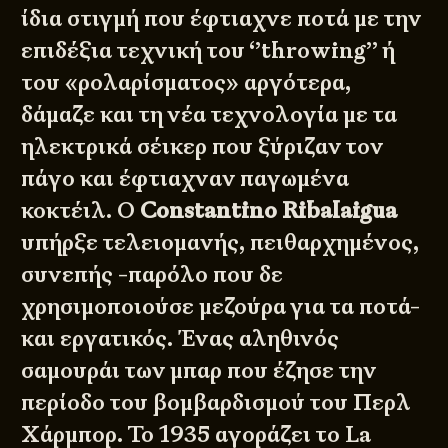
ίδια στιγμή που έφτιαχνε ποτά με την
επιδέξια τεχνική του ‘’throwing’’ ή
του «ρολαρίσματος» αργότερα,
δάμαζε και τη νέα τεχνολογία με τα
ηλεκτρικά σέικερ που ξύριζαν τον
πάγο και έφτιαχναν παγωμένα
κοκτέιλ. Ο
Constantino Ribalaigua
υπήρξε τελειομανής, πειθαρχημένος,
συνεπής -παρόλο που δε
χρησιμοποιούσε μεζούρα για τα ποτά-
και εργατικός. Ένας αληθινός
σαμουράι των μπαρ που έζησε την
περίοδο του βομβαρδισμού του Περλ
Χάρμπορ. Το 1935 αγοράζει το La