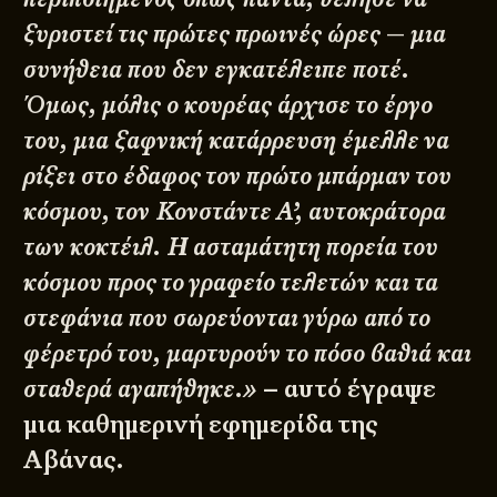
ξυριστεί τις πρώτες πρωινές ώρες — μια
συνήθεια που δεν εγκατέλειπε ποτέ.
Όμως, μόλις ο κουρέας άρχισε το έργο
του, μια ξαφνική κατάρρευση έμελλε να
ρίξει στο έδαφος τον πρώτο μπάρμαν του
κόσμου, τον Κονστάντε Α’, αυτοκράτορα
των κοκτέιλ. Η ασταμάτητη πορεία του
κόσμου προς το γραφείο τελετών και τα
στεφάνια που σωρεύονται γύρω από το
φέρετρό του, μαρτυρούν το πόσο βαθιά και
σταθερά αγαπήθηκε.»
– αυτό έγραψε
μια καθημερινή εφημερίδα της
Αβάνας.