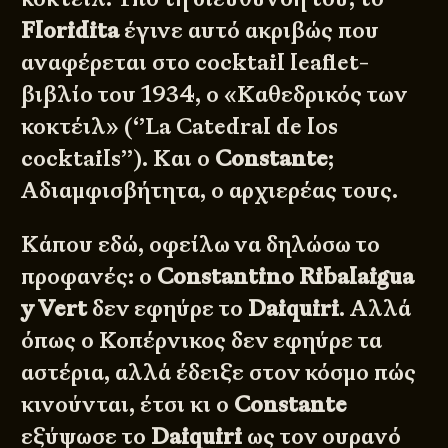
Floridita
έγινε αυτό ακριβώς που
αναφέρεται στο
cocktail leaflet-
βιβλίο του 1934
, ο «Καθεδρικός των
κοκτέιλ» (‘’La Catedral de los
cocktails’’). Και ο
Constante
;
Αδιαμφισβήτητα, ο αρχιερέας τους.
Κάπου εδώ, οφείλω να δηλώσω το
προφανές: ο
Constantino Ribalaigua
y Vert
δεν εφηύρε το
Daiquiri
. Αλλά
όπως ο Κοπέρνικος δεν εφηύρε τα
αστέρια, αλλά έδειξε στον κόσμο πώς
κινούνται, έτσι κι ο
Constante
εξύψωσε το
Daiquiri
ως τον ουρανό