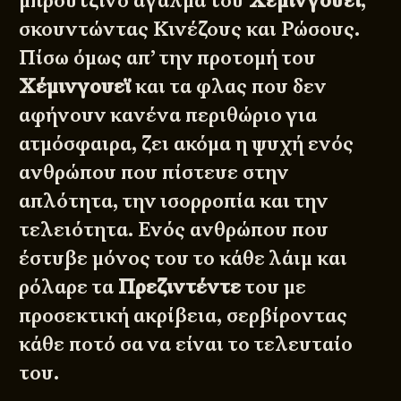
μπρούτζινο άγαλμα του
Χέμινγουεϊ
,
σκουντώντας Κινέζους και Ρώσους.
Πίσω όμως απ’ την προτομή του
Χέμινγουεϊ
και τα φλας που δεν
αφήνουν κανένα περιθώριο για
ατμόσφαιρα, ζει ακόμα η ψυχή ενός
ανθρώπου που πίστευε στην
απλότητα, την ισορροπία και την
τελειότητα. Ενός ανθρώπου που
έστυβε μόνος του το κάθε λάιμ και
ρόλαρε τα
Πρεζιντέντε
του με
προσεκτική ακρίβεια, σερβίροντας
κάθε ποτό σα να είναι το τελευταίο
του.