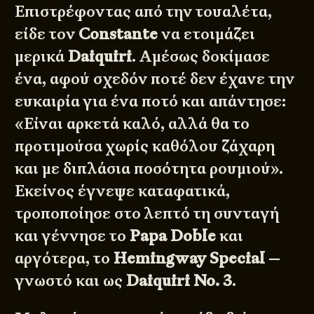
Επιστρέφοντας από την τουαλέτα,
είδε τον
Constante
να ετοιμάζει
μερικά
Daiquiri
. Αμέσως δοκίμασε
ένα, αφού σχεδόν ποτέ δεν έχανε την
ευκαιρία για ένα ποτό και απάντησε:
«Είναι αρκετά καλό, αλλά θα το
προτιμούσα χωρίς καθόλου ζάχαρη
και με διπλάσια ποσότητα ρουμιού».
Εκείνος έγνεψε καταφατικά,
τροποποίησε στο λεπτό τη συνταγή
και γέννησε το
Papa Doble
και
αργότερα, το
Hemingway Special
—
γνωστό και ως
Daiquiri Νο. 3
.