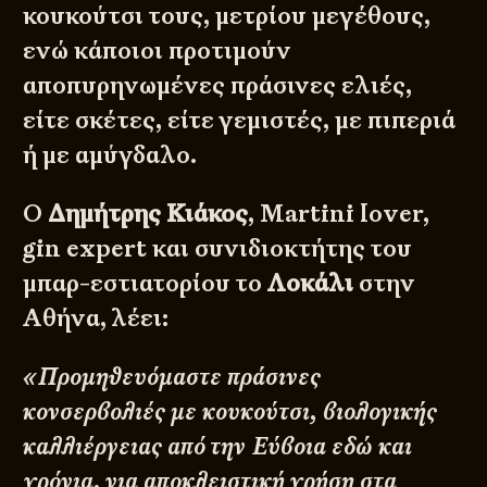
κουκούτσι τους, μετρίου μεγέθους,
ενώ κάποιοι προτιμούν
αποπυρηνωμένες πράσινες ελιές,
είτε σκέτες, είτε γεμιστές, με πιπεριά
ή με αμύγδαλο.
Ο
Δημήτρης Κιάκος
, Martini lover,
gin expert και συνιδιοκτήτης του
μπαρ-εστιατορίου το
Λοκάλι
στην
Αθήνα, λέει:
«Προμηθευόμαστε πράσινες
κονσερβολιές με κουκούτσι, βιολογικής
καλλιέργειας από την Εύβοια εδώ και
χρόνια, για αποκλειστική χρήση στα