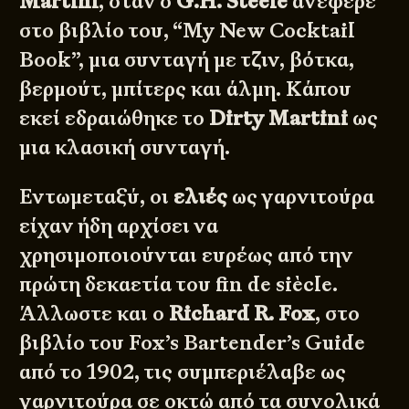
Martini
, όταν ο
G.H. Steele
ανέφερε
στο βιβλίο του,
“My New Cocktail
Book”
, μια συνταγή με τζιν, βότκα,
βερμούτ, μπίτερς και άλμη. Κάπου
εκεί εδραιώθηκε το
Dirty Martini
ως
μια κλασική συνταγή.
Εντωμεταξύ, οι
ελιές
ως γαρνιτούρα
είχαν ήδη αρχίσει να
χρησιμοποιούνται ευρέως από την
πρώτη δεκαετία του fin de siècle.
Άλλωστε και ο
Richard R. Fox
, στο
βιβλίο του
Fox’s Bartender’s Guide
από το 1902, τις συμπεριέλαβε ως
γαρνιτούρα σε οκτώ από τα συνολικά