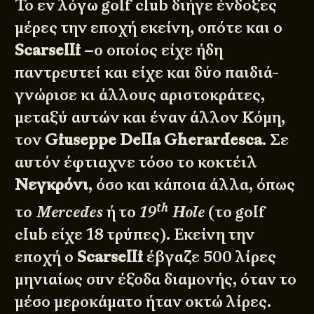
Το εν λόγω golf club διήγε ένδοξες
μέρες την εποχή εκείνη, οπότε και ο
Scarselli
–ο οποίος είχε ήδη
παντρευτεί και είχε και δύο παιδιά-
γνώρισε κι άλλους αριστοκράτες,
μεταξύ αυτών και έναν άλλον Κόμη,
τον
Giuseppe Della Gherardesca
. Σε
αυτόν έφτιαχνε τόσο το κοκτέιλ
Νεγκρόνι
, όσο και κάποια άλλα, όπως
th
το
Mercedes
ή το
19
Hole
(το golf
club είχε 18 τρύπες). Εκείνη την
εποχή ο
Scarselli
έβγαζε 500 λίρες
μηνιαίως συν έξοδα διαμονής, όταν το
μέσο μεροκάματο ήταν οκτώ λίρες.