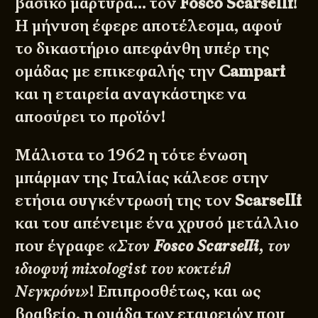
βασικό μάρτυρα… τον
Fosco Scarselli
!
Η μήνυση έφερε αποτέλεσμα, αφού
το δικαστήριο απεφάνθη υπέρ της
ομάδας με επικεφαλής την
Campari
και η εταιρεία αναγκάστηκε να
αποσύρει το προϊόν!
Μάλιστα το 1962 η τότε ένωση
μπάρμαν της Ιταλίας κάλεσε στην
ετήσια συγκέντρωσή της τον
Scarselli
και του απένειμε ένα χρυσό μετάλλιο
που έγραφε
«Στον
Fosco Scarselli
, τον
ιδιοφυή mixologist του κοκτέιλ
Νεγκρόνι»
! Επιπροσθέτως, και ως
βραβείο, η ομάδα των εταιρειών που