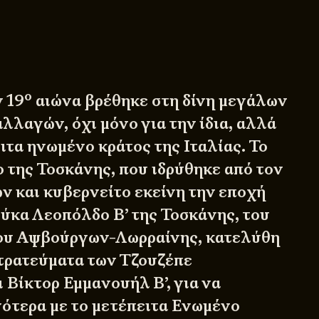
ο
 19
αιώνα βρέθηκε στη δίνη μεγάλων
λλαγών, όχι μόνο για την ίδια, αλλά
ειτα ηνωμένο κράτος της Ιταλίας. Το
της Τοσκάνης, που ιδρύθηκε από τον
ν και κυβερνείτο εκείνη την εποχή
ύκα Λεοπόλδο Β’ της Τοσκάνης, του
ου Αψβούργων-Λωρραίνης
, κατελύθη
στρατεύματα των Τζουζέπε
 Βίκτορ Εμμανουήλ Β’, για να
ότερα με το μετέπειτα Ενωμένο