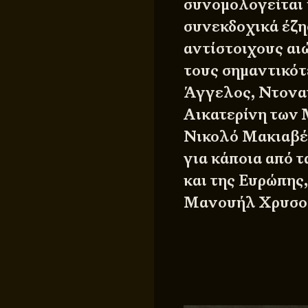
συνομολογείται 
συνεκδοχικά έζη
αντίστοιχους αι
τους σημαντικότ
Άγγελος, Ντονα
Αικατερίνη των 
Νικολό Μακιαβέλ
για κάποια από 
και της Ευρώπης
Μανουήλ Χρυσολω