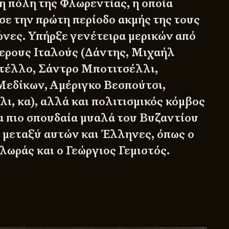
η πόλη της Φλωρεντίας, η οποία
σε την πρώτη περίοδο ακμής της τους
ώνες. Υπήρξε γενέτειρα μερικών από
ερους Ιταλούς (Δάντης, Μιχαήλ
τέλλο, Σάντρο Μποτιτσέλλι,
Μεδίκων, Αμέριγκο Βεσπούτσι,
ι, κα), αλλά και πολιτισμικός κόμβος
τα πιο σπουδαία μυαλά του Βυζαντίου
, μεταξύ αυτών και Έλληνες, όπως ο
ράς και ο Γεώργιος Γεμιστός.