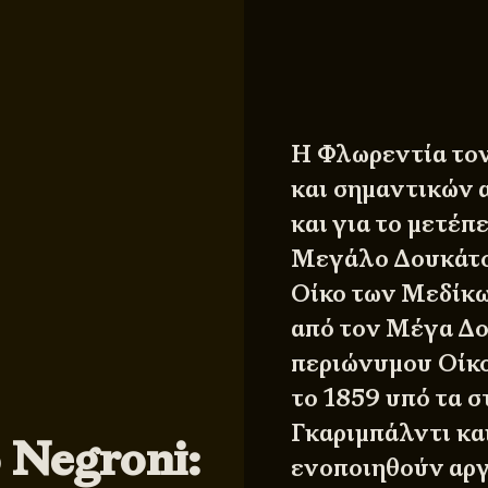
Η Φλωρεντία τον
και σημαντικών α
και για το μετέπ
Μεγάλο Δουκάτο 
Οίκο των Μεδίκω
από τον Μέγα Δο
περιώνυμου
Οίκ
το 1859 υπό τα 
Γκαριμπάλντι και
 Negroni:
ενοποιηθούν αργ