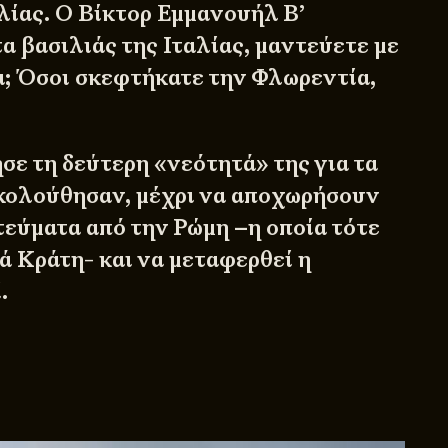
λίας. Ο Βίκτορ Εμμανουήλ Β’
α βασιλιάς της Ιταλίας, μαντεύετε με
; Όσοι σκεφτήκατε την Φλωρεντία,
σε τη δεύτερη «νεότητά» της για τα
ακολούθησαν, μέχρι να αποχωρήσουν
τεύματα από την Ρώμη –η οποία τότε
ά Κράτη- και να μεταφερθεί η
.