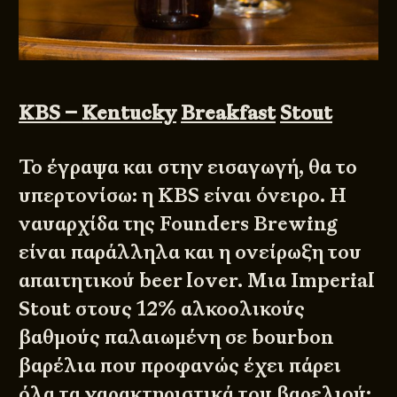
KBS
–
Kentucky
Breakfast
Stout
Το έγραψα και στην εισαγωγή, θα το
υπερτονίσω: η KBS είναι όνειρο. Η
ναυαρχίδα της Founders Brewing
είναι παράλληλα και η ονείρωξη του
απαιτητικού beer lover. Μια Imperial
Stout στους 12% αλκοολικούς
βαθμούς παλαιωμένη σε bourbon
βαρέλια που προφανώς έχει πάρει
όλα τα χαρακτηριστικά του βαρελιού: