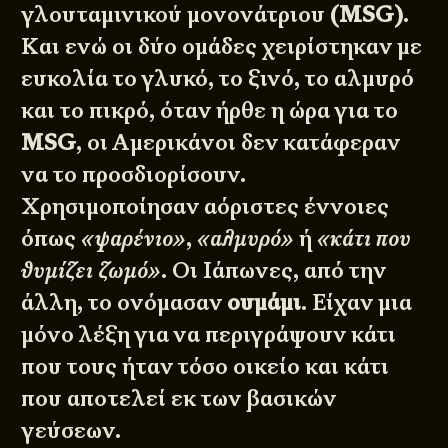
γλουταμινικού μονονάτριου
(MSG)
.
Και ενώ οι δύο ομάδες χειρίστηκαν με
ευκολία το γλυκό, το ξινό, το αλμυρό
και το πικρό, όταν ήρθε η ώρα για το
MSG
, οι Αμερικάνοι δεν κατάφεραν
να το προσδιορίσουν.
Χρησιμοποίησαν αόριστες έννοιες
όπως
«ψαρένιο»
,
«αλμυρό»
ή
«κάτι που
θυμίζει ζωμό»
. Οι Ιάπωνες, από την
άλλη, το ονόμασαν
ουμάμι
. Είχαν μια
μόνο λέξη για να περιγράψουν κάτι
που τους ήταν τόσο οικείο και κάτι
που αποτελεί εκ των βασικών
γεύσεων.