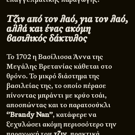
Τζιν από τον λαό, για τον λαό,
αλλά και ένας ακόμη
βασιλικός δάκτυλος
Το 1702 η Βασίλισσα Άννα της
Μεγάλης Βρετανίας κάθεται στο
θρόνο. Το μικρό διάστημα της
βασιλείας της, το οποίο πέρασε
πίνοντας μπράντι με κρύο τσάι,
αποσπώντας και το παρατσούκλι
‘’Brandy Nan’’
, κατάφερε να
ξεχυλώσει ακόμη περισσότερο την
παραγωγή του
τζιν
, πρακτικά