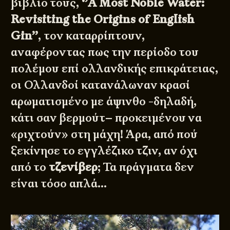
βιβλίο τους,
‘’A Most Noble Water:
Revisiting the Origins of English
Gin’’
, τον καταρρίπτουν,
αναφέροντας πως την περίοδο του
πολέμου επί ολλανδικής επικράτειας,
οι Ολλανδοί κατανάλωναν κρασί
αρωματισμένο με άψινθο -δηλαδή,
κάτι σαν
βερμούτ
– προκειμένου να
«ριχτούν» στη μάχη! Άρα, από πού
ξεκίνησε το εγγλέζικο τζιν, αν όχι
από το
τζενίβερ
; Τα πράγματα δεν
είναι τόσο απλά…