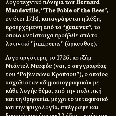
λογοτεχνικό πόνημα του
Bernard
Mandeville
, ‘’
The Fable of the Bees
’’,
εν έτει 1714, καταγράφεται η λέξη,
προερχόμενη από το ‘’
genever
’’, το
οποίο αντίστοιχα προήλθε από το
λατινικό ‘’juniperus’’ (άρκευθος).
© 2011 - 2026
DESIGNED BY
DpS
BITTERBOOZE
ATHENS
Λίγο αργότερα, το 1726, κοτζάμ
Ντάνιελ Ντεφόε (ναι, ο συγγραφέας
του “Ροβινσώνα Κρούσου”), ο οποίος
ασχολιόταν «δημοσιογραφικά» με
κάθε λογής θέμα, από την πολιτική
και τη θρησκεία, μέχρι το μεταφυσικό
και την ψυχολογία, υπέγραψε και
δημοσίευσε ένα φυλλάδιο… υπέρ του