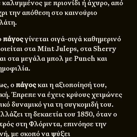
 καλυμμένος με πριονίδι ή άχυρο, από
χρι την απόθεση στο καινούριο
λάτη.
ο
πάγος
γίνεται σιγά-σιγά καθημερινό
οιείται στα
Mint Juleps
, στα
Sherry
και στα μεγάλα μπολ με Punch και
ημοφιλία.
ως, ο
πάγος
και η αξιοποίησή του,
κή. Έπρεπε να έχεις κρύους χειμώνες
ικό δυναμικό για τη συγκομιδή του.
λλάζει τη δεκαετία του 1850, όταν ο
τρός στη Φλόριντα, επινόησε την
ή, με σκοπό να ψύξει