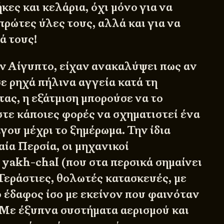
κες και κελάρια, όχι μόνο για να
πρώτες ύλες τους, αλλά και για να
ά τους!
ην Αίγυπτο, είχαν ανακαλύψει πως αν
ε ρηχά πήλινα αγγεία κατά τη
τας, η εξάτμιση μπορούσε να το
στε κάποιες φορές να σχηματιστεί ένα
γου μέχρι το ξημέρωμα. Την ίδια
αία Περσία, οι μηχανικοί
α
yakh-chal
(που στα περσικά σημαίνει
Τεράστιες, θολωτές κατασκευές, με
ο έδαφος ίσο με εκείνον που φαινόταν
 Με έξυπνα συστήματα αερισμού και