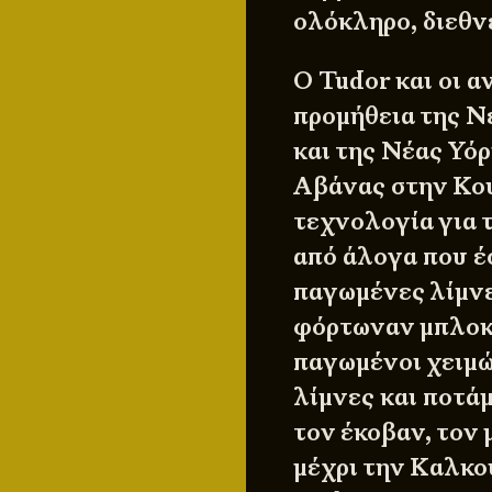
ολόκληρο, διεθν
Ο Tudor και οι 
προμήθεια της Ν
και της Νέας Υόρ
Αβάνας στην Κού
τεχνολογία για 
από άλογα που έ
παγωμένες λίμνε
φόρτωναν μπλοκ 
παγωμένοι χειμώ
λίμνες και ποτάμ
τον έκοβαν, τον 
μέχρι την Καλκού