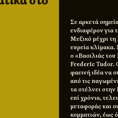
ατικά στο
Σε αρκετά σημεί
ενδιαφέρον για 
Μεξικό μέχρι τη 
ευρεία κλίμακα.
ο «Βασιλιάς του 
Frederic Tudor. 
φαεινή ιδέα να 
από τις παγωμέν
τα στέλνει στην
επί χρόνια, τελ
μεταφοράς και 
κομματιών, έως 