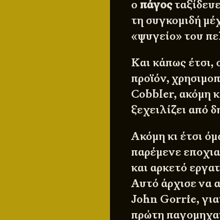
ο
πάγος
ταξίδευε
τη συγκομιδή μέ
«ψυγείο» του πε
Και κάπως έτσι, 
προϊόν, χρησιμοπ
Cobbler
, ακόμη 
ξεχειλίζει από δ
Ακόμη κι έτσι όμ
παρέμενε εποχια
και αρκετό εργατ
Αυτό άρχισε να α
John Gorrie, για
πρώτη παγομηχαν