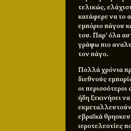
τελικώς, ελάχισ
κατάφερε να το 
εμπόριο πάγου κ
του. Παρ’ όλα αυ
γράψω πιο αναλυ
τον πάγο.
Πολλά χρόνια πρ
διεθνούς εμπορί
οι περισσότεροι 
ήδη ξεκινήσει ν
εκμεταλλευτούν 
εβραϊκά θρησκευ
ιεροτελεστίες π