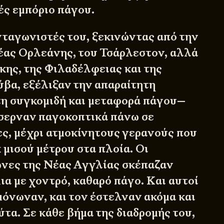
ές εμπόριο πάγου.
ανταγωνιστές του, ξεκινώντας από την
έας Ορλεάνης, του Τσάρλεστον, αλλά
κης, της Φιλαδέλφειας και της
βα, εξέλιξαν την απαραίτητη
τη συγκομιδή και μεταφορά πάγου—
σερναν παγοκοπτικά πάνω σε
ς, μέχρι ατμοκίνητους γερανούς που
μισού μέτρου στα πλοία. Οι
νες της Νέας Αγγλίας σκέπαζαν
ια με χοντρό, καθαρό πάγο. Και αυτοί
μόνωναν, και τον έστελναν ακόμα και
τα. Σε κάθε βήμα της διαδρομής του,