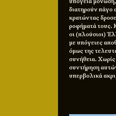
υπόγεια μόνωση,
διατηρούν πάγο 
κρατώντας δροσερ
ροφήματά τους. 
οι (πλούσιοι) Έλ
με υπόγειες απο
όμως της τελευτα
συνήθεια. Χωρίς
συντήρηση αυτώ
υπερβολικά ακρι