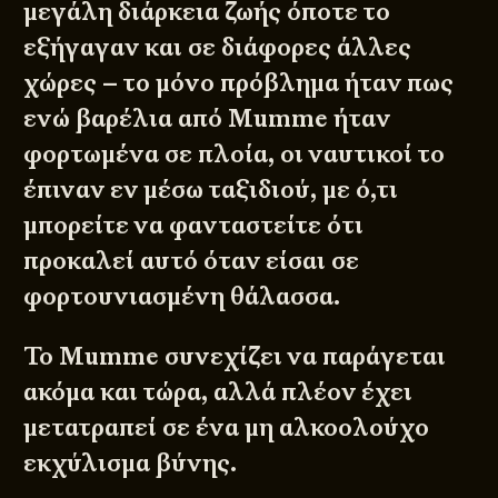
μεγάλη διάρκεια ζωής όποτε το
εξήγαγαν και σε διάφορες άλλες
χώρες – το μόνο πρόβλημα ήταν πως
ενώ βαρέλια από Mumme ήταν
φορτωμένα σε πλοία, οι ναυτικοί το
έπιναν εν μέσω ταξιδιού, με ό,τι
© 2011 - 2026
DESIGNED BY
DpS
μπορείτε να φανταστείτε ότι
BITTERBOOZE
ATHENS
προκαλεί αυτό όταν είσαι σε
φορτουνιασμένη θάλασσα.
Το Mumme συνεχίζει να παράγεται
ακόμα και τώρα, αλλά πλέον έχει
μετατραπεί σε ένα μη αλκοολούχο
εκχύλισμα βύνης.