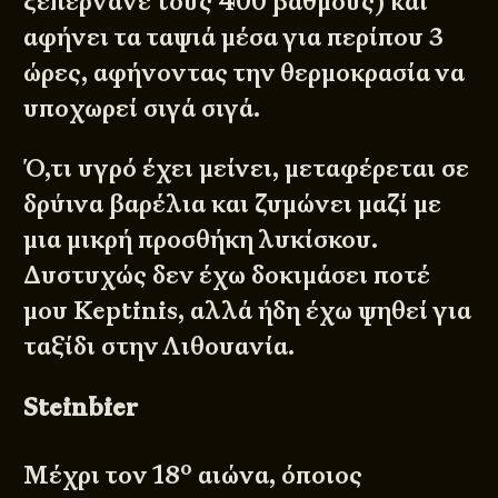
ξεπερνάνε τους 400 βαθμούς) και
αφήνει τα ταψιά μέσα για περίπου 3
ώρες, αφήνοντας την θερμοκρασία να
υποχωρεί σιγά σιγά.
Ό,τι υγρό έχει μείνει, μεταφέρεται σε
δρύινα βαρέλια και ζυμώνει μαζί με
μια μικρή προσθήκη λυκίσκου.
Δυστυχώς δεν έχω δοκιμάσει ποτέ
μου Keptinis, αλλά ήδη έχω ψηθεί για
ταξίδι στην Λιθουανία.
Steinbier
ο
Μέχρι τον 18
αιώνα, όποιος