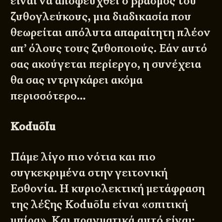
είναι να αποφευχθεί ο βρασμός του
ζυθογλεύκους, μια διαδικασία που
θεωρείται απόλυτα απαραίτητη πλέον
απ’ όλους τους ζυθοποιούς. Εάν αυτό
σας ακούγεται περίεργο, η συνέχεια
θα σας ιντριγκάρει ακόμα
περισσότερο…
Koduõlu
Πάμε λίγο πιο νότια και πιο
συγκεκριμένα στην γειτονική
Εσθονία. Η κυριολεκτική μετάφραση
της λέξης Koduõlu είναι «σπιτική
μπίρα». Και πραγματικά αυτό είναι·