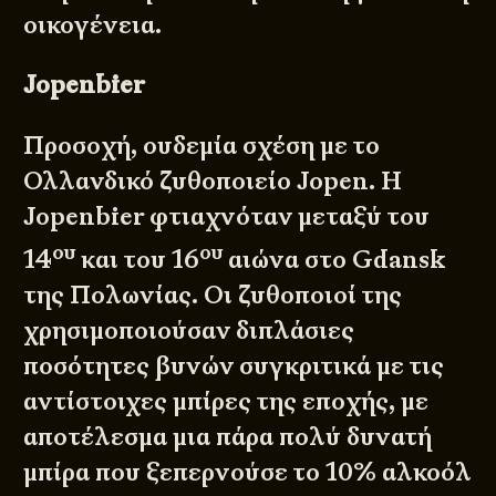
οικογένεια.
Jopenbier
Προσοχή, ουδεμία σχέση με το
Ολλανδικό ζυθοποιείο Jopen. Η
Jopenbier φτιαχνόταν μεταξύ του
ου
ου
14
και του 16
αιώνα στο Gdansk
της Πολωνίας. Οι ζυθοποιοί της
χρησιμοποιούσαν διπλάσιες
ποσότητες βυνών συγκριτικά με τις
αντίστοιχες μπίρες της εποχής, με
αποτέλεσμα μια πάρα πολύ δυνατή
μπίρα που ξεπερνούσε το 10% αλκοόλ