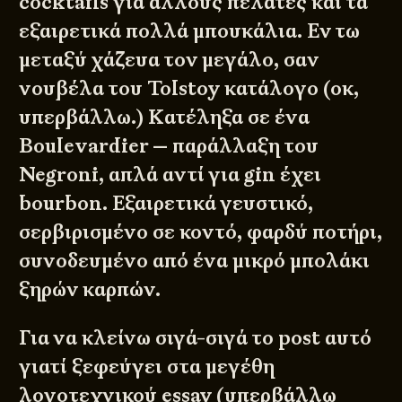
cocktails για άλλους πελάτες και τα
εξαιρετικά πολλά μπουκάλια. Εν τω
μεταξύ χάζευα τον μεγάλο, σαν
νουβέλα του Tolstoy κατάλογο (οκ,
υπερβάλλω.) Κατέληξα σε ένα
Boulevardier — παράλλαξη του
Negroni, απλά αντί για gin έχει
bourbon. Εξαιρετικά γευστικό,
σερβιρισμένο σε κοντό, φαρδύ ποτήρι,
συνοδευμένο από ένα μικρό μπολάκι
ξηρών καρπών.
Για να κλείνω σιγά-σιγά το post αυτό
γιατί ξεφεύγει στα μεγέθη
λογοτεχνικού essay (υπερβάλλω