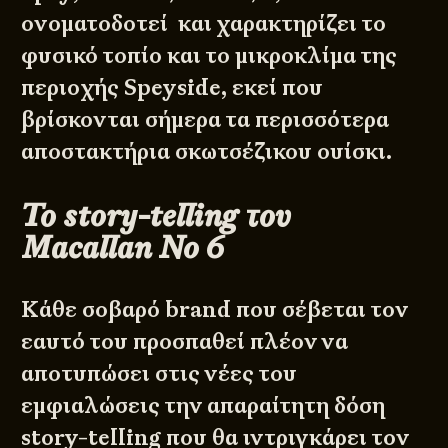
ονοματοδοτεί και χαρακτηρίζει το
φυσικό τοπίο και το μικροκλίμα της
περιοχής Speyside, εκεί που
βρίσκονται σήμερα τα περισσότερα
αποστακτήρια σκωτσέζικου ουίσκι.
Το story-telling του
Macallan No 6
Κάθε σοβαρό
brand
που σέβεται τον
εαυτό του προσπαθεί πλέον να
αποτυπώσει στις νέες του
εμφιαλώσεις την απαραίτητη δόση
story-telling που θα ιντριγκάρει τον