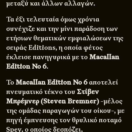
μεταξύ και άλλων αλλαγών.
Τα έξι τελευταία όμως χρόνια
συνέχιζε και την μίνι παράδοση των
ετήσιων θεματικών εμφιαλώσεων της
σειράς Editions, η οποία φέτος
έκλεισε πανηγυρικά με το
Macallan
Edition No 6
.
Το
Macallan Edition No 6
αποτελεί
πνευματικό τέκνο του
Στίβεν
Μπρέμνερ (Steven Bremner)
-μέλος
της ομάδας παραγωγών του οίκου-, με
πηγή έμπνευσης τον θρυλικό ποταμό
Spey, ο οποίος δεσπόζει,