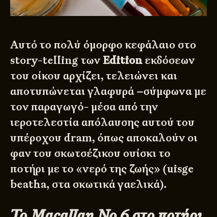
Αυτό το πολύ όμορφο κεφάλαιο στο
story-telling των
Edition
εκδόσεων
του οίκου αρχίζει, τελειώνει και
αποτυπώνεται γλαφυρά –σύμφωνα με
τον παραγωγό- μέσα από την
ιεροτελεστία απόλαυσης αυτού του
υπέροχου dram, όπως αποκαλούν οι
φαν του σκωτσέζικου ουίσκι το
ποτήρι με το «νερό της ζωής» (uisge
beatha, στα σκωτικά γαελικά).
Το Macallan No 6 στο ποτήρι