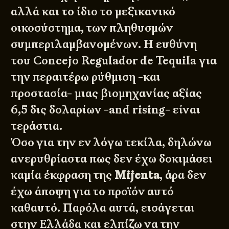
αλλά και το ίδιο το μεξικανικό
οικοσύστημα, των πληθυσμών
συμπεριλαμβανομένων. Η ευθύνη
του
Concejo Regulador de Tequila
για
την περαιτέρω ρύθμιση -και
προστασία- μιας βιομηχανίας αξίας
6,5 δις δολαρίων -and rising- είναι
τεράστια.
Όσο για την εν λόγω τεκίλα, δηλώνω
ανερυθρίαστα πως δεν έχω δοκιμάσει
καμία έκφραση της
Mijenta
, άρα δεν
έχω άποψη για το προϊόν αυτό
καθαυτό. Παρόλα αυτά, εισάγεται
στην Ελλάδα και ελπίζω να την