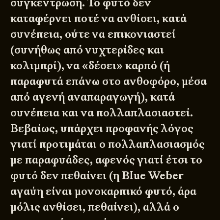
συγκέντρωση. Το φυτό δεν
καταφέρνει ποτέ να ανθίσει, κατά
συνέπεια, ούτε να επικονιαστεί
(συνήθως από
νυχτερίδες
και
κολιμπρί), να «δέσει» καρπό (ή
παραφυτά επάνω στο ανθοφόρο, μέσα
από αγενή αναπαραγωγή), κατά
συνέπεια και να πολλαπλασιαστεί.
Βεβαίως, υπάρχει προφανής λόγος
γιατί προτιμάται ο πολλαπλασιασμός
με παραφυάδες, αφενός γιατί έτσι το
φυτό δεν πεθαίνει (η Blue Weber
αγαύη είναι μονοκαρπικό φυτό, άρα
μόλις ανθίσει, πεθαίνει), αλλά ο