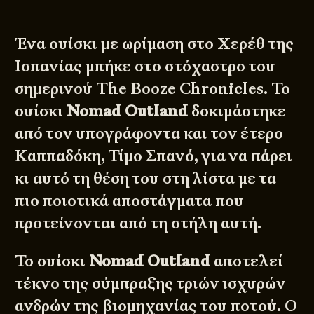
Ένα ουίσκι με ωρίμαση στο Χερέθ της
Ισπανίας μπήκε στο στόχαστρο του
σημερινού
The Booze Chronicles
. Το
ουίσκι
Nomad Outland
δοκιμάστηκε
από τον υπογράφοντα και τον έτερο
Καππαδόκη, Τίμο Σπανό, για να πάρει
κι αυτό τη θέση του στη λίστα με τα
πιο ποιοτικά αποστάγματα που
προτείνονται από τη στήλη αυτή.
Το ουίσκι
Nomad Outland
αποτελεί
τέκνο της σύμπραξης τριών ισχυρών
ανδρών της βιομηχανίας του ποτού. Ο