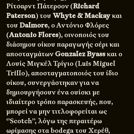
Ρίτσαρντ Πάτερσον (
Richard
Paterson
) του
Whyte & Mackay
και
του
Dalmore
, ο Αντόνιο Φλόρες
(
Antonio Flores
), οινοποιός του
διάσημου οίκου παραγωγής σέρι και
αποσταγμάτων
Gonzalez Byass
και ο
Λουίς Μιγκέλ Τρίγιο (Luis Miguel
Trillo), αποσταγματοποιός του ίδιο
οίκου, συνεργάστηκαν για να
δημιουργήσουν ένα ουίσκι με
ιδιαίτερο τρόπο παρασκευής, που,
μπορεί να μην τιτλοφορείται ως
‘’Scotch’’, λόγω της περαιτέρω
ωρίμασης στα bodega του Χερέθ,