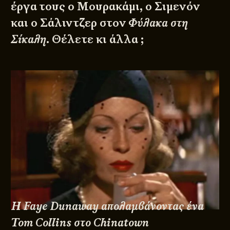
έργα τους ο Μουρακάμι, ο Σιμενόν
και ο Σάλιντζερ στον
Φύλακα στη
Σίκαλη
. Θέλετε κι άλλα ;
Η Faye Dunaway απολαμβάνοντας ένα
Tom Collins στο Chinatown