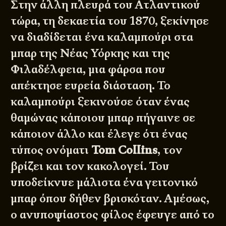
Στην άλλη πλευρά του Ατλαντικού
τώρα, τη δεκαετία του 1870, ξεκίνησε
να διαδίδεται ένα καλαμπούρι στα
μπαρ της Νέας Υόρκης και της
Φιλαδέλφεια, μια φάρσα που
απέκτησε ευρεία διάσταση. Το
καλαμπούρι ξεκινούσε όταν ένας
θαμώνας κάποιου μπαρ πήγαινε σε
κάποιον άλλο και έλεγε ότι ένας
τύπος ονόματι
Tom Collins
, τον
βρίζει και τον κακολογεί. Του
υποδείκνυε μάλιστα ένα γειτονικό
μπαρ όπου δήθεν βρισκόταν. Αμέσως,
ο ανυποψίαστος φίλος έφευγε από το