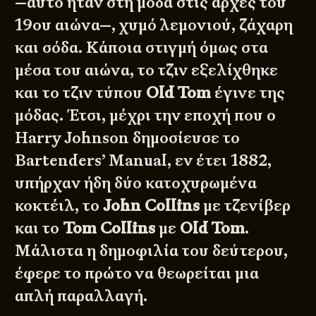
—αυτό ήταν στη μόδα στις αρχές του
19ου αιώνα—, χυμό λεμονιού, ζάχαρη
και σόδα. Κάποια στιγμή όμως στα
μέσα του αιώνα, το τζιν εξελίχθηκε
και το τζιν τύπου
Old Tom
έγινε της
μόδας. Έτσι, μέχρι την εποχή που ο
Harry Johnson δημοσίευσε το
Bartenders’ Manual, εν έτει 1882,
υπήρχαν ήδη δύο κατοχυρωμένα
κοκτέιλ, το
John Collins
με τζενίβερ
και το
Tom Collins
με
Old Tom
.
Μάλιστα η δημοφιλία του δεύτερου,
έφερε το πρώτο να θεωρείται μια
απλή παραλλαγή.