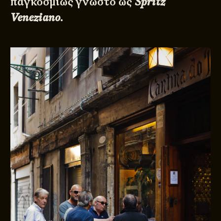
παγκοσμίως γνωστό ως
Spritz
Veneziano
.