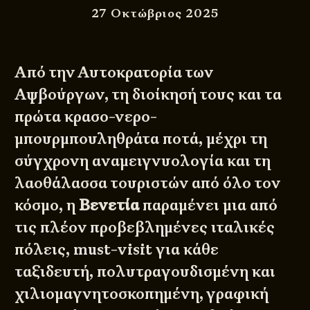
27 Οκτώβριος 2025
Από την Αυτοκρατορία των
Αψβούργων, τη διοίκησή τους και τα
πρώτα κρασο-νερο-
μπουρμπουληθράτα ποτά, μέχρι τη
σύγχρονη αναμειγνυολογία και τη
λαοθάλασσα τουριστών από όλο τον
κόσμο, η
Βενετία
παραμένει μια από
τις πλέον προβεβλημένες ιταλικές
πόλεις, must-visit για κάθε
ταξιδευτή, πολυτραγουδισμένη και
χιλιομαγνητοσκοπημένη, γραφική