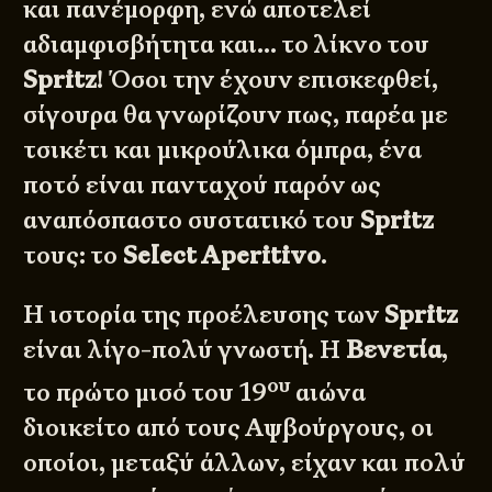
και πανέμορφη, ενώ αποτελεί
αδιαμφισβήτητα και… το λίκνο του
Spritz
! Όσοι την έχουν επισκεφθεί,
σίγουρα θα γνωρίζουν πως, παρέα με
τσικέτι και μικρούλικα όμπρα, ένα
ποτό είναι πανταχού παρόν ως
αναπόσπαστο συστατικό του
Spritz
τους: το
Select Aperitivo
.
Η ιστορία της προέλευσης των
Spritz
είναι λίγο-πολύ γνωστή. Η
Βενετία
,
ου
το πρώτο μισό του 19
αιώνα
διοικείτο από τους Αψβούργους, οι
οποίοι, μεταξύ άλλων, είχαν και πολύ