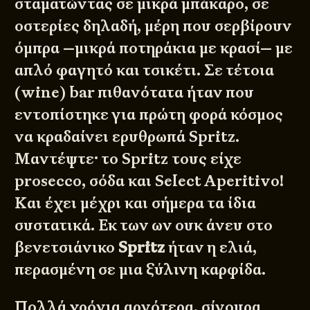
σταματώντας σε μικρά μπάκαρο, σε
οστερίες δηλαδή, μέρη που σερβίρουν
όμπρα —μικρά ποτηράκια με κρασί— με
απλό φαγητό και τσικέτι. Σε τέτοια
(wine) bar πιθανότατα ήταν που
εντοπίστηκε για πρώτη φορά κόσμος
να κραδαίνει ερυθρωπά Spritz.
Μαντέψτε· το Spritz τους είχε
prosecco, σόδα και Select Aperitivo!
Και έχει μέχρι και σήμερα τα ίδια
συστατικά. Εκ των ων ουκ άνευ στο
βενετσιάνικο
Spritz
ήταν η
ελιά
,
περασμένη σε μια ξύλινη καρφίδα.
Πολλά χρόνια αργότερα, σίγουρα