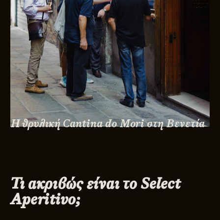
Η θρυλική Cantina do Mori στη Βενετία
Τι ακριβώς είναι το Select
Aperitivo;