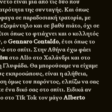
νετο είναι μια από τις δύο που
πατρότητα της συνταγής. Και όπως
έφαγα σε παραδοσιακή τρατορία, με
εζομάντηλο και σε βαθύ πιάτο, όχι σε
τσι όπως το φτιάχνει και ο κολλητός
, ο
Gennaro Contaldo
, έτσι όπως το
γώ στο σπίτι. Στην Αθήνα έχω φάει
isu
στο
Alio
στο Χαλάνδρι και στο
 Γλυφάδα. Θα μπορούσαμε να είχαμε
ς εκπροσώπους, είναι η αλήθεια,
ση όμως του παρόντος, ελπίζω να σας
ε ένα δικό σας στο σπίτι. Ειδικά αν
γο στο Tik Tok τον μάγο
Alberto