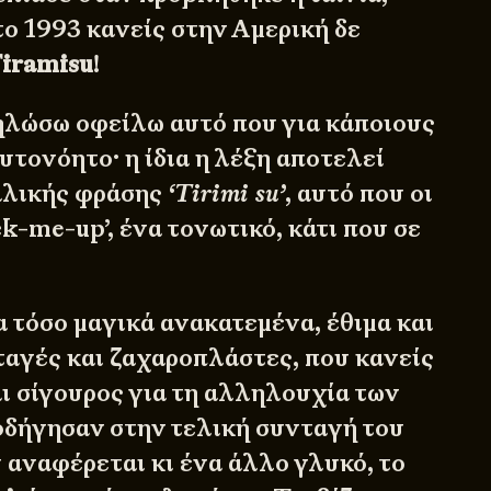
το 1993 κανείς στην Αμερική δε
iramisu
!
δηλώσω οφείλω αυτό που για κάποιους
αυτονόητο· η ίδια η λέξη αποτελεί
αλικής φράσης
‘Tirimi su’
, αυτό που οι
k-me-up’, ένα τονωτικό, κάτι που σε
α τόσο μαγικά ανακατεμένα, έθιμα και
ταγές και ζαχαροπλάστες, που κανείς
αι σίγουρος για τη αλληλουχία των
δήγησαν στην τελική συνταγή του
 αναφέρεται κι ένα άλλο γλυκό, το