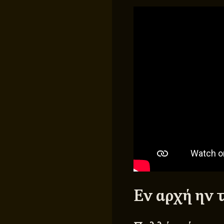
Εν αρχή ην τ