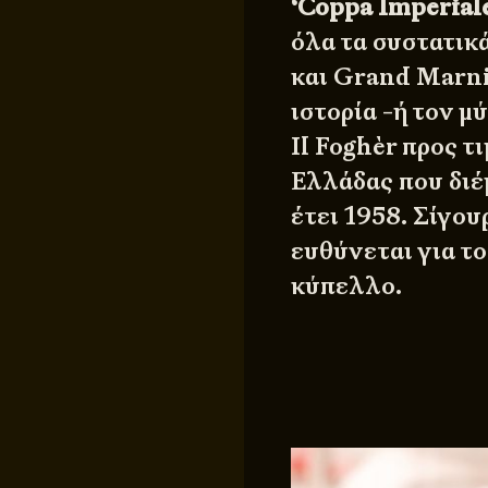
‘Coppa Imperial
όλα τα συστατικ
και Grand Marni
ιστορία -ή τον 
Il Foghèr προς τ
Ελλάδας που διέμ
έτει 1958. Σίγο
ευθύνεται για τ
κύπελλο.