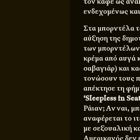
τον καφέ ως ανα
ενδεχομένως και
Στα μπορντέλα τ
αύξηση της δημο
των μπορντέλων 
κρέμα από αυγά κ
σαβαγιάρ) και κ
τονώσουν τους π
απέκτησε τη φήμη
‘Sleepless in Seat
Ράιαν; Αν ναι, μ
αναφέρεται το ι
με σεξουαλική κ
Αμερικανός δεν 