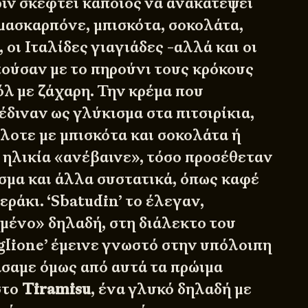
ιν σκεφτεί κάποιος να ανακατέψει
 μασκαρπόνε, μπισκότα, σοκολάτα,
 οι Ιταλίδες γιαγιάδες -αλλά και οι
ούσαν με το πηρούνι τους κρόκους
όλ με ζάχαρη. Την κρέμα που
διναν ως γλύκισμα στα πιτσιρίκια,
λοτε με μπισκότα και σοκολάτα ή
η ηλικία «ανέβαινε», τόσο προσέθεταν
ισμα και άλλα συστατικά, όπως καφέ
εράκι. ‘Sbatudin’ το έλεγαν,
ένο» δηλαδή, στη διάλεκτο του
glione’ έμεινε γνωστό στην υπόλοιπη
άσαμε όμως από αυτά τα πρώιμα
στο
Tiramisu
, ένα γλυκό δηλαδή με