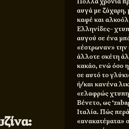
Πολλά χρόνια πρ
αυγά με ζάχαρη,
καφέ και αλκοόλ,
Ελληνίδες- χτυπ
αυγού σε ένα μπ
«έστρωναν» την έ
άλλοτε σκέτη άλ
κακάο, ενώ όσο 
σε αυτό το γλύκ
ή/και κανένα λικ
«ελαφρώς χτυπημ
Βένετο, ως ‘zaba
Ιταλία. Πώς περ
ζίνα:
«ανακατέματα» 