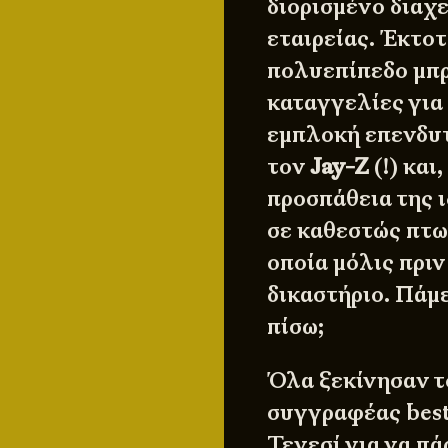
διορισμένο διαχ
εταιρείας. Έκτοτ
πολυεπίπεδο μπρ
καταγγελίες για
εμπλοκή επενδυτ
τον
Jay-Z
(!) και
προσπάθεια της ι
σε καθεστώς πτω
οποία μόλις πριν
δικαστήριο. Πάμε
πίσω;
Όλα ξεκίνησαν τ
συγγραφέας best
Τενεσί για να π