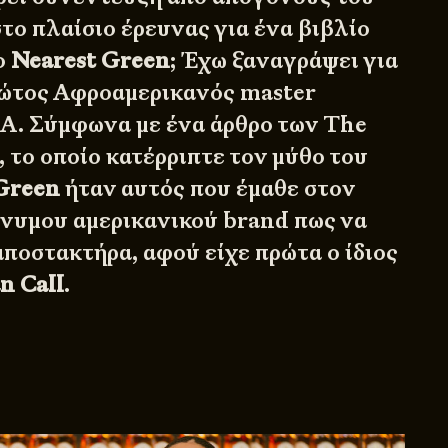
στο πλαίσιο έρευνας για ένα βιβλίο
ο
Nearest Green
; Έχω ξαναγράψει για
ρώτος Αφροαμερικανός master
ΗΠΑ. Σύμφωνα με ένα άρθρο των The
 το οποίο κατέρριπτε τον μύθο του
Green
ήταν αυτός που έμαθε στον
ώνυμου αμερικανικού brand πως να
αποστακτήρα, αφού είχε πρώτα ο ίδιος
n Call
.