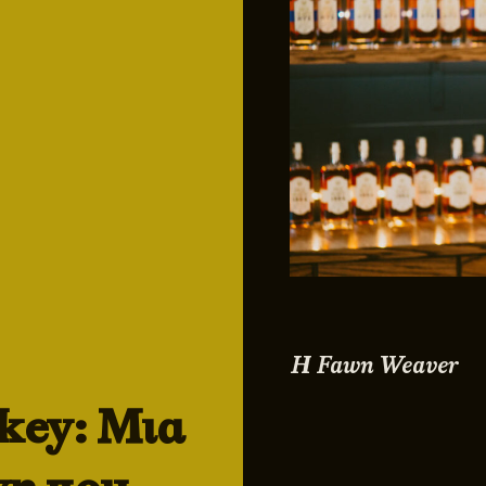
Η Fawn Weaver
key: Μια