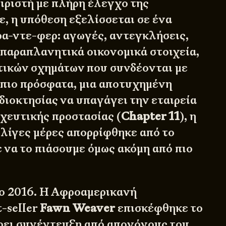
ειριστή με πλήρη έλεγχο της
ε, η υπόθεση εξελίσσεται σε ένα
α-ντε-φερ: αγωγές, αντεγκλήσεις,
 παραπλανητικά οικονομικά στοιχεία,
ικών σχημάτων που συνδέονται με
, πιο πρόσφατα, μια αποτυχημένη
διοκτησίας να υπαγάγει την εταιρεία
χευτικής προστασίας (
Chapter 11
), η
 λίγες μέρες απορρίφθηκε από το
 να το πιάσουμε όμως ακόμη από πιο
ο 2016. Η Αφροαμερικανή
-seller
Fawn Weaver
επισκέφθηκε το
άρει συνέντευξη από απογόνους του