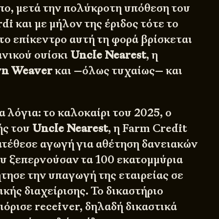
πο, μετά την πολύκροτη υπόθεση του
rdi και με μήλον της έριδος τότε το
το επίκεντρο αυτή τη φορά βρίσκεται
ανικού ουίσκι
Uncle Nearest
, η
n Weaver
και —όλως τυχαίως— και
α λόγια: το καλοκαίρι του 2025, ο
ής του
Uncle Nearest
, η
Farm Credit
κατέθεσε αγωγή για αθέτηση δανειακών
υ ξεπερνούσαν τα 100 εκατομμύρια
ζήτησε την υπαγωγή της εταιρείας σε
κής διαχείρισης. Το δικαστήριο
ιόρισε receiver, δηλαδή δικαστικά