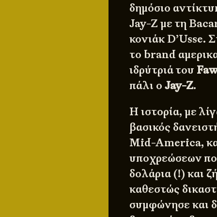
δημόσιο αντίκτυ
Jay-Z με τη Baca
κονιάκ D’Usse. Σ
το brand αμερικ
ιδρύτριά του
Faw
πάλι ο
Jay-Z
.
Η ιστορία, με λίγ
βασικός δανειστ
Mid-America
, 
υποχρεώσεων πο
δολάρια (!) και 
καθεστώς δικαστι
συμφώνησε και δ