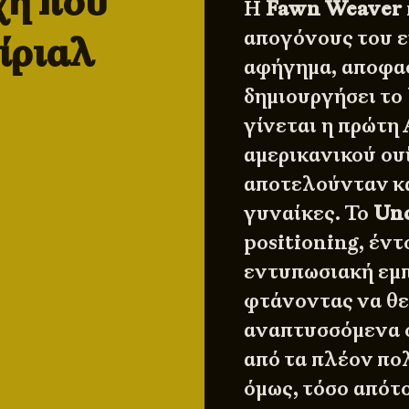
χη που
Η
Fawn Weaver
απογόνους του ε
σίριαλ
αφήγημα, αποφασ
δημιουργήσει το
γίνεται η πρώτη
αμερικανικού ουί
αποτελούνταν κα
γυναίκες. Το
Unc
positioning, έντ
εντυπωσιακή εμπ
φτάνοντας να θε
αναπτυσσόμενα ο
από τα πλέον π
όμως, τόσο απότ