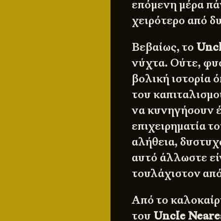
επόμενη μέρα πά
χειρότερο από δ
Βεβαίως, το
Uncl
νύχτα. Ούτε, φυσ
βολική ιστορία 
του καπιταλισμο
να κυνηγήσουν έ
επιχειρηματία τ
αλήθεια, δυστυχώ
αυτό άλλωστε εί
τουλάχιστον από
Από το καλοκαίρ
του
Uncle Neare