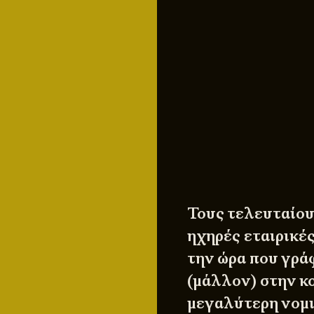
Τους τελευταίους
ηχηρές εταιρικέ
την ώρα που γρά
(μάλλον) στην κ
μεγαλύτερη νομι