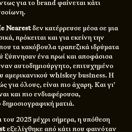
ντως για το brand φαίνεται κάτι
υσοίωνη.
e Nearest
δεν κατέρρευσε μέσα σε μια
ικά, πρόκειται και για εκείνη την
όπου τα κακόβουλα τραπεζικά ιδρύματα
ύ ξύπνησαν ένα πρωί και αποφάσισα
ναν αυτοδημιούργητο, επιτυχημένο
ου αμερικανικού whiskey business. Η
ς για όλους, είναι πιο άχαρη. Και γι’
ναι και πιο ενδιαφέρουσα,
 δημοσιογραφική ματιά.
ι του 2025 μέχρι σήμερα, η υπόθεση
st
εξελίχθηκε από κάτι που φαινόταν