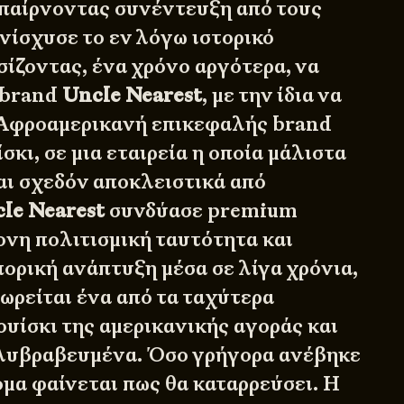
παίρνοντας συνέντευξη από τους
νίσχυσε το εν λόγω ιστορικό
ίζοντας, ένα χρόνο αργότερα, να
 brand
Uncle Nearest
, με την ίδια να
 Αφροαμερικανή επικεφαλής brand
σκι, σε μια εταιρεία η οποία μάλιστα
ι σχεδόν αποκλειστικά από
le Nearest
συνδύασε premium
ονη πολιτισμική ταυτότητα και
ορική ανάπτυξη μέσα σε λίγα χρόνια,
ωρείται ένα από τα ταχύτερα
υίσκι της αμερικανικής αγοράς και
ολυβραβευμένα. Όσο γρήγορα ανέβηκε
ομα φαίνεται πως θα καταρρεύσει. Η