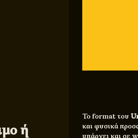
Το format του
U
ιμο ή
και φυσικά προσ
υπάρχει και σε w