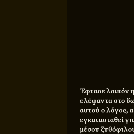
Έφτασε λοιπόν η
ελέφαντα στο δω
αυτού ο λόγος, α
εγκατασταθεί γι
μέσου ζυθόφιλου.