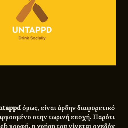
ntappd
όμως, είναι άρδην διαφορετικό
αρμοσμένο στην τωρινή εποχή. Παρότι
eb μορφή, η χρήση του γίνεται σχεδόν