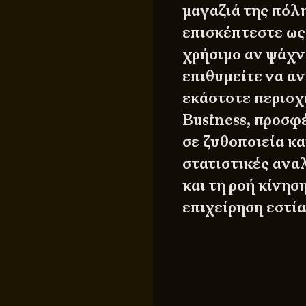
μαγαζιά της πόλη
επισκέπτεστε ως
χρήσιμο αν ψάχν
επιθυμείτε να α
εκάστοτε περιοχ
Business, προσφ
σε ζυθοποιεία κα
στατιστικές αναλ
και τη ροή κίνησ
επιχείρηση εστία