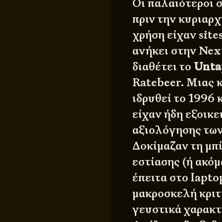
Οι παλαιότεροι 
πριν την κυριαρχ
χρήση είχαν site
ανήκει στην Nex
διαθέτει το
Unta
Ratebeer. Μιας κ
ιδρυθεί το 1996 
είχαν ήδη εξοικ
αξιολόγησης των
Δοκίμαζαν τη μπ
εστίασης (ή ακόμ
έπειτα στο lapt
μακροσκελή κριτι
γευστικά χαρακτ