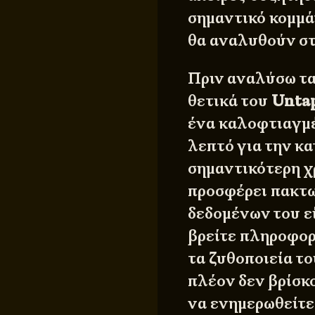
σημαντικό κομμάτ
θα αναλυθούν στ
Πριν αναλύσω τα
θετικά του
Unta
ένα καλοφτιαγμέ
λεπτό για την κα
σημαντικότερη χ
προσφέρει πακτω
δεδομένων του ε
βρείτε πληροφορί
τα ζυθοποιεία το
πλέον δεν βρίσκο
να ενημερωθείτε 