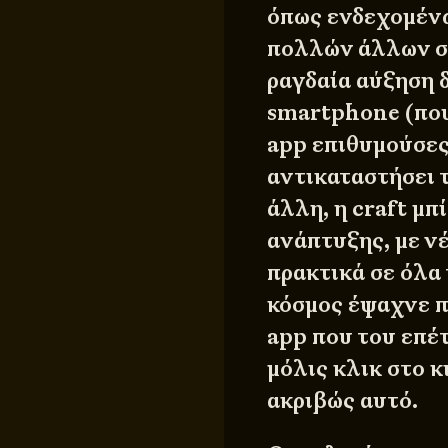
όπως ενδεχομένω
πολλών άλλων σ
ραγδαία αύξηση δ
smartphone (που
app επιθυμούσες
αντικαταστήσει 
άλλη, η craft μπ
ανάπτυξης, με ν
πρακτικά σε όλα 
κόσμος έψαχνε π
app που του επέ
μόλις κλικ στο κ
ακριβώς αυτό.