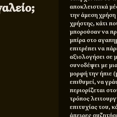
αλείο;
αποκλειστικά μέ
την άμεση χρήση 
χρήστης, κάτι πο
μπορούσαν να πρ
μπίρα στο αγαπη
επιτρέπει να πάρ
αξιολογήσει σε μ
συνοδέψει με μι
μορφή την ήπιε (
επιθυμεί, να γρά
περιορίζεται στ
τρόπος λειτουργί
επιτυχίας του, κ
άπειρες συζητήσε