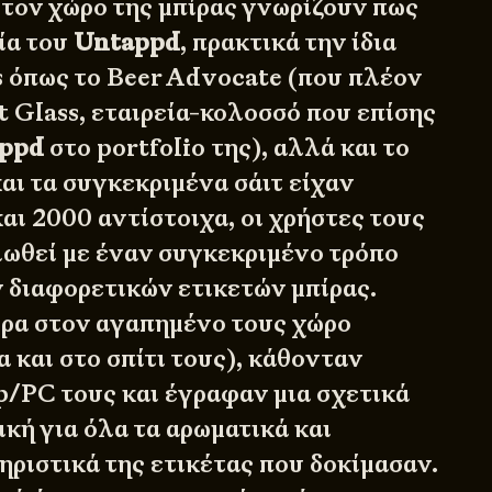
στον χώρο της μπίρας γνωρίζουν πως
ία του
Untappd
, πρακτικά την ίδια
s όπως το Beer Advocate (που πλέον
t Glass, εταιρεία-κολοσσό που επίσης
ppd
στο portfolio της), αλλά και το
αι τα συγκεκριμένα σάιτ είχαν
και 2000 αντίστοιχα, οι χρήστες τους
ειωθεί με έναν συγκεκριμένο τρόπο
 διαφορετικών ετικετών μπίρας.
ίρα στον αγαπημένο τους χώρο
α και στο σπίτι τους), κάθονταν
op/PC τους και έγραφαν μια σχετικά
κή για όλα τα αρωματικά και
ηριστικά της ετικέτας που δοκίμασαν.