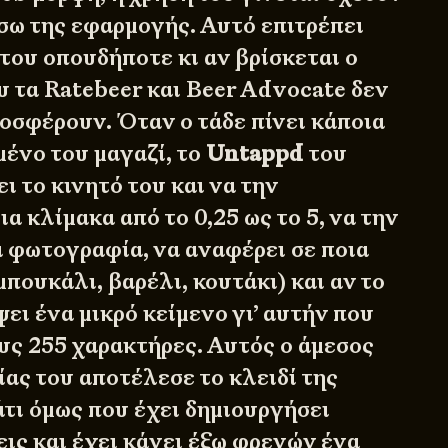
σω της εφαρμογής. Αυτό επιτρέπει
του οπουδήποτε κι αν βρίσκεται ο
υ τα Ratebeer και Beer Advocate δεν
οσφέρουν. Όταν ο τάδε πίνει κάποια
μένο του μαγαζί, το
Untappd
του
ει το κινητό του και να την
ια κλίμακα από το 0,25 ως το 5, να την
α φωτογραφία, να αναφέρει σε ποια
μπουκάλι, βαρέλι, κουτάκι) και αν το
ψει ένα μικρό κείμενο γι’ αυτήν που
ους 255 χαρακτήρες. Αυτός ο άμεσος
ας του αποτέλεσε το κλειδί της
άτι όμως που έχει δημιουργήσει
ις και έχει κάνει έξω φρενών ένα