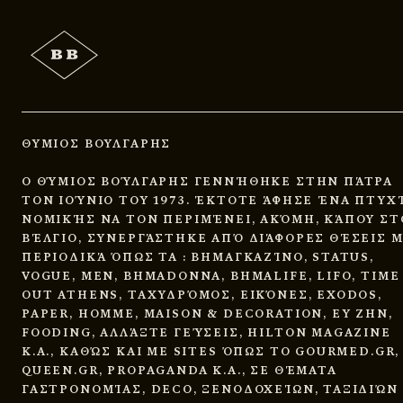
ΘΥΜΙΟΣ ΒΟΥΛΓΑΡΗΣ
Ο ΘΎΜΙΟΣ ΒΟΎΛΓΑΡΗΣ ΓΕΝΝΉΘΗΚΕ ΣΤΗΝ ΠΆΤΡΑ
ΤΟΝ ΙΟΎΝΙΟ ΤΟΥ 1973. ΈΚΤΟΤΕ ΆΦΗΣΕ ΈΝΑ ΠΤΥΧ
ΝΟΜΙΚΉΣ ΝΑ ΤΟΝ ΠΕΡΙΜΈΝΕΙ, ΑΚΌΜΗ, ΚΆΠΟΥ ΣΤ
ΒΈΛΓΙΟ, ΣΥΝΕΡΓΆΣΤΗΚΕ ΑΠΌ ΔΙΆΦΟΡΕΣ ΘΈΣΕΙΣ 
ΠΕΡΙΟΔΙΚΆ ΌΠΩΣ ΤΑ : ΒΗΜΑΓΚΑΖΊΝΟ, STATUS,
VOGUE, ΜΕΝ, ΒΗΜΑDONNA, ΒΗΜΑLIFE, LIFO, TIME
OUT ATHENS, ΤΑΧΥΔΡΌΜΟΣ, ΕΙΚΌΝΕΣ, EXODOS,
PAPER, HOMME, MAISON & DECORATION, ΕΥ ΖΗΝ,
FOODING, ΑΛΛΆΞΤΕ ΓΕΎΣΕΙΣ, HILTON MAGAZINE
Κ.Α., ΚΑΘΏΣ ΚΑΙ ΜΕ SITES ΌΠΩΣ ΤΟ GOURMED.GR,
QUEEN.GR, PROPAGANDA Κ.Α., ΣΕ ΘΈΜΑΤΑ
ΓΑΣΤΡΟΝΟΜΊΑΣ, DECO, ΞΕΝΟΔΟΧΕΊΩΝ, ΤΑΞΙΔΙΏΝ