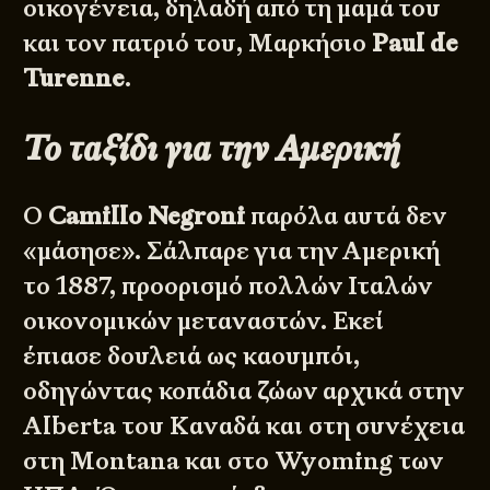
οικογένεια, δηλαδή από τη μαμά του
και τον πατριό του, Μαρκήσιο
Paul de
Turenne
.
Το ταξίδι για την Αμερική
Ο
Camillo Negroni
παρόλα αυτά δεν
«μάσησε». Σάλπαρε για την Αμερική
το 1887, προορισμό πολλών Ιταλών
οικονομικών μεταναστών. Εκεί
έπιασε δουλειά ως καουμπόι,
οδηγώντας κοπάδια ζώων αρχικά στην
Alberta του Καναδά και στη συνέχεια
στη Montana και στο Wyoming των