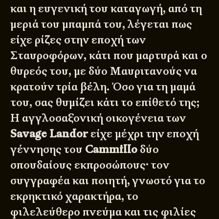
και η ευγενική του καταγωγή, από τη
μεριά του μπαμπά του, λέγεται πως
είχε ρίζες στην εποχή των
Σταυροφόρων, κάτι που μαρτυρά και ο
θυρεός του, με δύο Μαυριτανούς να
κρατούν τρία βέλη. Όσο για τη μαμά
του, σας θυμίζει κάτι το επίθετό της;
Η αγγλοσαξονική οικογένεια των
Savage Landor
είχε μέχρι την εποχή
γέννησης του
Cammillo
δύο
σπουδαίους εκπροσώπους· τον
συγγραφέα και ποιητή, γνωστό για το
εκρηκτικό χαρακτήρα, το
φιλελεύθερο πνεύμα και τις φιλίες