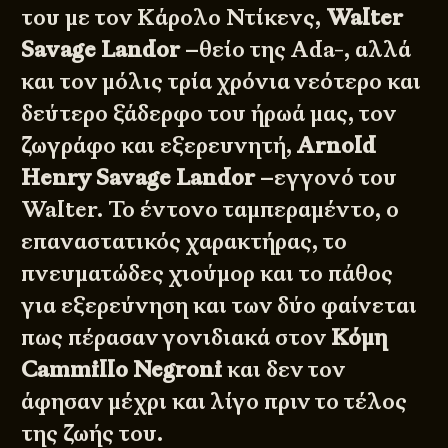
του με τον Κάρολο Ντίκενς,
Walter
Savage Landor
–θείο της Ada-, αλλά
και τον μόλις τρία χρόνια νεότερο και
δεύτερο ξάδερφο του ήρωά μας, τον
ζωγράφο και εξερευνητή,
Arnold
Henry Savage Landor
–εγγονό του
Walter. Το έντονο ταμπεραμέντο, ο
επαναστατικός χαρακτήρας, το
πνευματώδες χιούμορ και το πάθος
για εξερεύνηση και των δύο φαίνεται
πως πέρασαν γονιδιακά στον
Κόμη
Cammillo Negroni
και δεν τον
άφησαν μέχρι και λίγο πριν το τέλος
της ζωής του.