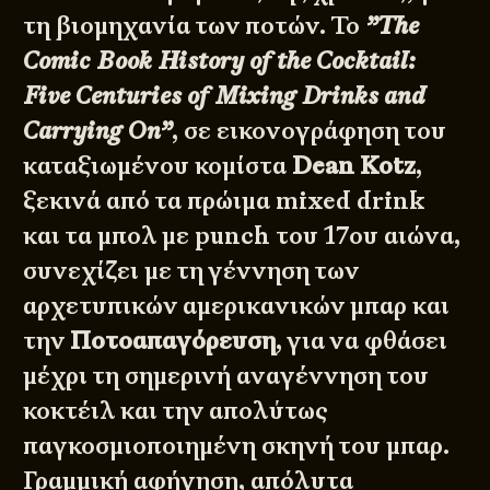
τη βιομηχανία των ποτών. Το
”The
Comic Book History of the Cocktail:
Five Centuries of Mixing Drinks and
Carrying On”
, σε εικονογράφηση του
καταξιωμένου κομίστα
Dean Kotz
,
ξεκινά από τα πρώιμα mixed drink
και τα μπολ με punch του 17ου αιώνα,
συνεχίζει με τη γέννηση των
αρχετυπικών αμερικανικών μπαρ και
την
Ποτοαπαγόρευση
, για να φθάσει
μέχρι τη σημερινή αναγέννηση του
κοκτέιλ και την απολύτως
παγκοσμιοποιημένη σκηνή του μπαρ.
Γραμμική αφήγηση, απόλυτα