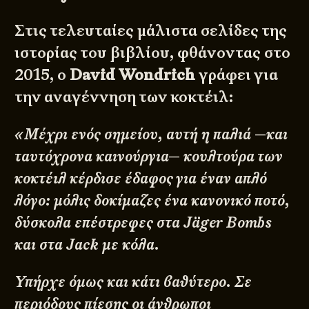
Στις τελευταίες μάλιστα σελίδες της
ιστορίας του βιβλίου, φθάνοντας στο
2015, ο
David Wondrich
γράφει για
την αναγέννηση των κοκτέιλ:
«Μέχρι ενός σημείου, αυτή η παλιά —και
ταυτόχρονα καινούργια— κουλτούρα των
κοκτέιλ κέρδισε έδαφος για έναν απλό
λόγο: μόλις δοκίμαζες ένα κανονικό ποτό,
δύσκολα επέστρεφες στα Jäger Bombs
και στα Jack με κόλα.
Υπήρχε όμως και κάτι βαθύτερο. Σε
περιόδους πίεσης οι άνθρωποι