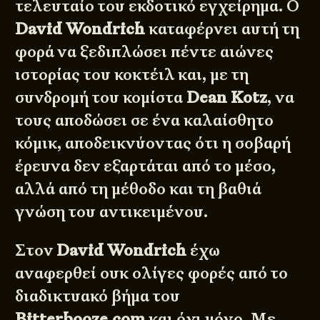
τελευταίο του εκδοτικό εγχείρημα. Ο
David Wondrich
καταφέρνει αυτή τη
φορά να ξεδιπλώσει πέντε αιώνες
ιστορίας του κοκτέιλ και, με τη
συνδρομή του κομίστα
Dean Kotz
, να
τους αποδώσει σε ένα καλαίσθητο
κόμικ, αποδεικνύοντας ότι η σοβαρή
έρευνα δεν εξαρτάται από το μέσο,
αλλά από τη μέθοδο και τη βαθιά
γνώση του αντικειμένου.
Στον
David Wondrich
έχω
αναφερθεί
ουκ ολίγες φορές
από το
διαδικτυακό βήμα του
Bitterbooze.com
και όχι μόνο. Με