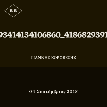
93414134106860_418682939
ΓΙΑΝΝΗΣ ΚΟΡΟΒΕΣΗΣ
04 Σεπτέμβριος 2018