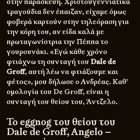
στην παρασκευή. Χριστουγεννιάτικα
τραγούδια δεν έπαιζαν, είχαμε όμως
φοβερά καρτούν στην τηλεόραση για
την κόρη του, αν είδα καλά με
πρωταγωνίστρια την Πέππα το
γουρουνάκι. «Εγώ κάθε χρόνο
φτιάχνω τη συνταγή του
Dale de
Groff
, αυτή λέω να φτιάξουμε και
φέτος», μου δήλωσε ο Ανδρέας. Καθ’
ομολογία του De Groff, είναι η
συνταγή του θείου του, Άντζελο.
Το eggnog του θείου του
Dale de Groff, Angelo –